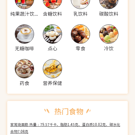
纯果蔬汁饮料
含糖饮料
乳饮料
碳酸饮料
无糖咖啡
点心
零食
冷饮
药食
营养保健
家常烧面筋 热量：79.57千卡、脂肪1.45克、蛋白质10.02克、碳水化
合物7.08克