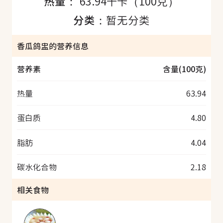
热量：
63.94千卡（100克）
分类：
暂无分类
香瓜鸽盅的营养信息
营养素
含量(100克)
热量
63.94
蛋白质
4.80
脂肪
4.04
碳水化合物
2.18
相关食物