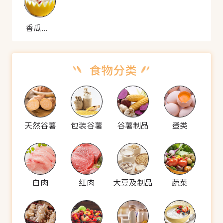
香瓜鸽盅
天然谷薯
包装谷薯
谷薯制品
蛋类
白肉
红肉
大豆及制品
蔬菜