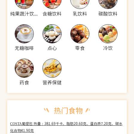
纯果蔬汁饮料
含糖饮料
乳饮料
碳酸饮料
无糖咖啡
点心
零食
冷饮
药食
营养保健
COSTA葡提包 热量：381.69千卡、脂肪20.60克、蛋白质7.20克、碳水
化合物41.90克