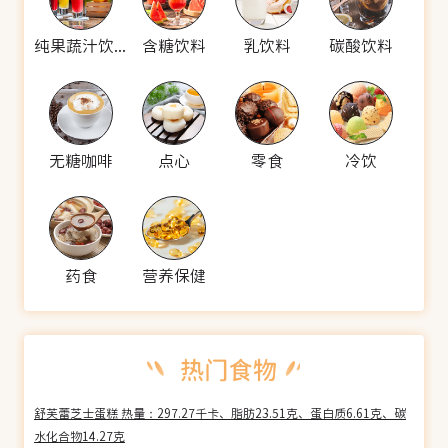
纯果蔬汁饮料
含糖饮料
乳饮料
碳酸饮料
无糖咖啡
点心
零食
冷饮
药食
营养保健
舒芙蕾芝士蛋糕 热量：297.27千卡、脂肪23.51克、蛋白质6.61克、碳
水化合物14.27克