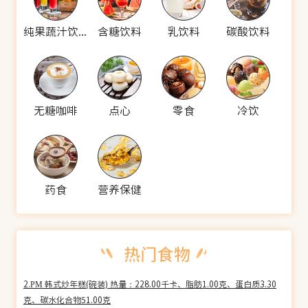
纯果蔬汁饮料
含糖饮料
乳饮料
碳酸饮料
无糖咖啡
点心
零食
冷饮
药食
营养保健
2.PM 韩式炒年糕(碗装) 热量：228.00千卡、脂肪1.00克、蛋白质3.30
克、碳水化合物51.00克