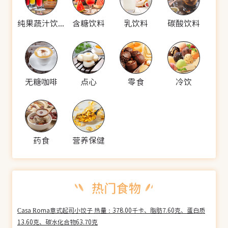
纯果蔬汁饮料
含糖饮料
乳饮料
碳酸饮料
无糖咖啡
点心
零食
冷饮
药食
营养保健
Casa Roma意式起司小饺子 热量：378.00千卡、脂肪7.60克、蛋白质
13.60克、碳水化合物63.70克