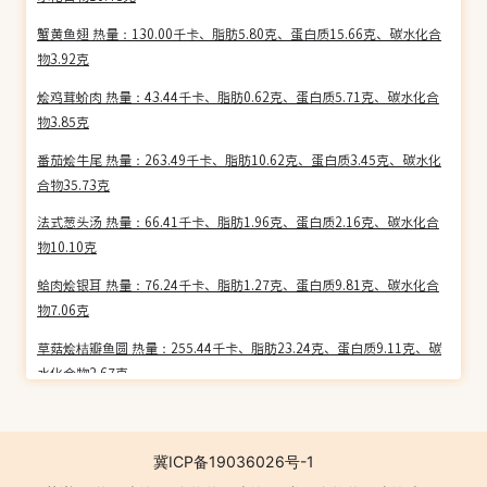
热量：377.39千卡（每100g）
蟹黄鱼翅 热量：130.00千卡、脂肪5.80克、蛋白质15.66克、碳水化合
物3.92克
生和堂 冰糖系列龟苓膏
热量：74.09千卡（每100g）
烩鸡茸蚧肉 热量：43.44千卡、脂肪0.62克、蛋白质5.71克、碳水化合
物3.85克
燕之坊 阿胶核桃禅食 固元膏
番茄烩牛尾 热量：263.49千卡、脂肪10.62克、蛋白质3.45克、碳水化
热量：360.18千卡（每100g）
合物35.73克
法式葱头汤 热量：66.41千卡、脂肪1.96克、蛋白质2.16克、碳水化合
雀皇 益生元清清宝(蜂蜜菊花)
物10.10克
热量：385.99千卡（每100g）
蛤肉烩银耳 热量：76.24千卡、脂肪1.27克、蛋白质9.81克、碳水化合
雀皇 益生元清清宝(金银花)
物7.06克
热量：385.99千卡（每100g）
草菇烩桔瓣鱼圆 热量：255.44千卡、脂肪23.24克、蛋白质9.11克、碳
水化合物2.67克
鸿福堂 灵芝龟苓膏
烩黄鱼羹 热量：63.05千卡、脂肪3.75克、蛋白质5.02克、碳水化合物
热量：11.00千卡（每100g）
2.41克
冀ICP备19036026号-1
红颜堂 阿胶糕固元糕
白葡萄酒烩鸡 热量：176.48千卡、脂肪11.85克、蛋白质11.26克、碳