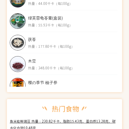
热量：44.00千卡（每100g）
绿芙蓉龟苓膏(盒装)
热量：55.93千卡（每100g）
茯苓
热量：177.80千卡（每100g）
木豆
热量：348.00千卡（每100g）
樱の季节 柚子参
热量：308.08千卡（每100g）
阿城贡 即食阿胶糕(清凉型)
热量：377.39千卡（每100g）
鱼米烩鲜豌豆 热量：230.82千卡、脂肪15.43克、蛋白质13.28克、碳
阿城贡 即食阿胶糕(无糖型)
水化合物10.48克