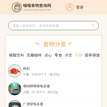
登录
饮料
碳酸饮料
无糖咖啡
点心
零食
冷饮
药食
营养保健
枸杞
热量：258.00千卡（每100g）
椰树牌椰果龟苓膏
热量：65.38千卡（每100g）
广源堂龟苓膏