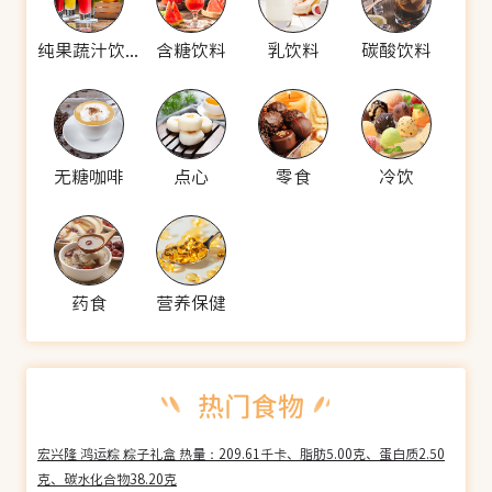
纯果蔬汁饮料
含糖饮料
乳饮料
碳酸饮料
无糖咖啡
点心
零食
冷饮
药食
营养保健
宏兴隆 鸿运粽 粽子礼盒 热量：209.61千卡、脂肪5.00克、蛋白质2.50
克、碳水化合物38.20克