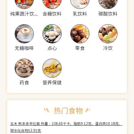
纯果蔬汁饮料
含糖饮料
乳饮料
碳酸饮料
无糖咖啡
点心
零食
冷饮
药食
营养保健
五木 熊本赤辛拉面 热量：338.60千卡、脂肪9.12克、蛋白质10.18克、
碳水化合物53.95克