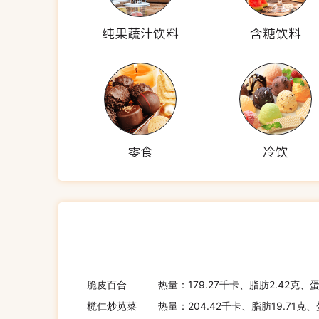
纯果蔬汁饮料
含糖饮料
零食
冷饮
脆皮百合
热量：179.27千卡、脂肪2.42克、
榄仁炒苋菜
热量：204.42千卡、脂肪19.71克