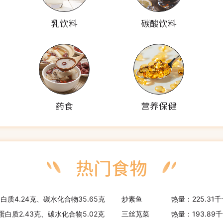
乳饮料
碳酸饮料
药食
营养保健
蛋白质4.24克、碳水化合物35.65克
炒素鱼
热量：225.31
、蛋白质2.43克、碳水化合物5.02克
三丝苋菜
热量：193.89