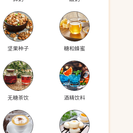
坚果种子
糖和蜂蜜
无糖茶饮
酒精饮料