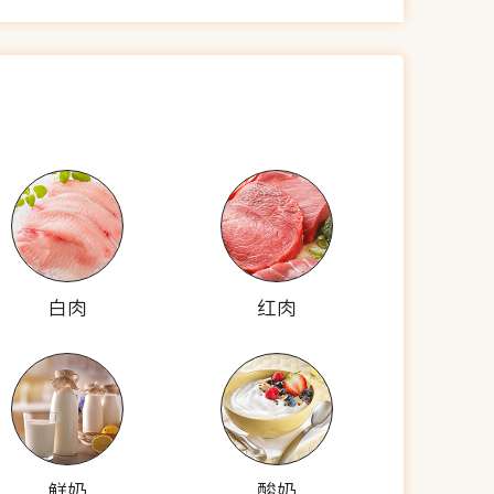
白肉
红肉
鲜奶
酸奶