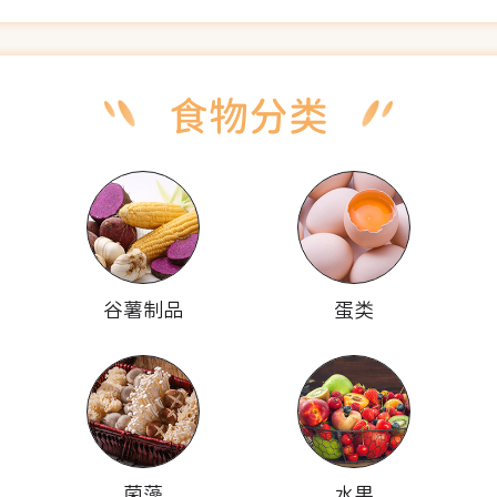
谷薯制品
蛋类
菌藻
水果