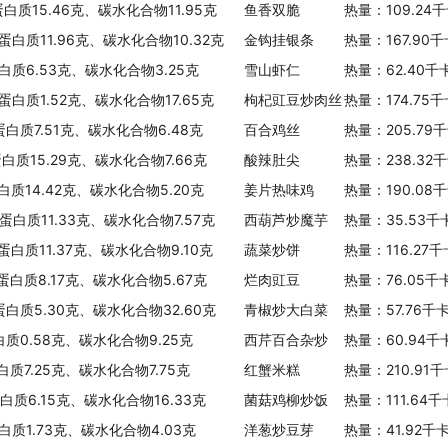
蛋白质15.46克、碳水化合物11.95克
鱼香双脆
热量：109.24
蛋白质11.96克、碳水化合物10.32克
金钩挂银条
热量：167.90
白质6.53克、碳水化合物3.25克
雪山虾仁
热量：62.40千
蛋白质1.52克、碳水化合物17.65克
枸杞豇豆炒肉丝
热量：174.75
蛋白质7.51克、碳水化合物6.48克
百合鸡丝
热量：205.79
蛋白质15.29克、碳水化合物7.66克
酸辣肚尖
热量：238.32
白质14.42克、碳水化合物5.20克
姜片热味鸡
热量：190.08
蛋白质11.33克、碳水化合物7.57克
西葫芦炒魔芋
热量：35.53千
蛋白质11.37克、碳水化合物9.10克
蔬菜炒饼
热量：116.27
、蛋白质8.17克、碳水化合物5.67克
烂肉豇豆
热量：76.05千
蛋白质5.30克、碳水化合物32.60克
青椒炒大白菜
热量：57.76千
白质0.58克、碳水化合物9.25克
西芹百合杂炒
热量：60.94千
白质7.25克、碳水化合物7.75克
红蟹米糕
热量：210.91
蛋白质6.15克、碳水化合物16.33克
菌菇鸡柳炒饭
热量：111.64
白质1.73克、碳水化合物4.03克
洋葱炒豆芽
热量：41.92千