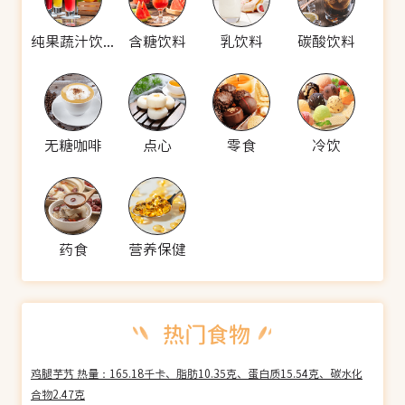
纯果蔬汁饮料
含糖饮料
乳饮料
碳酸饮料
无糖咖啡
点心
零食
冷饮
药食
营养保健
鸡腿芋艿 热量：165.18千卡、脂肪10.35克、蛋白质15.54克、碳水化
合物2.47克