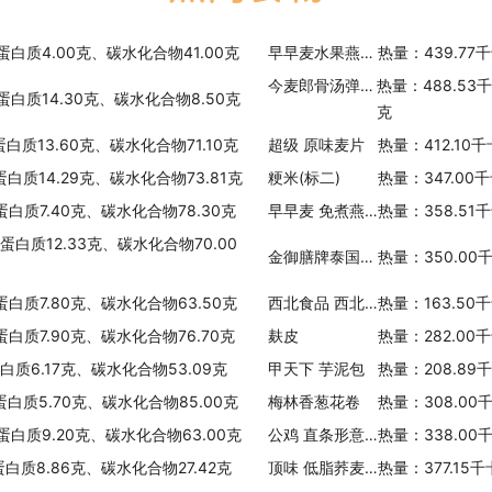
乐购 麦脆片(麦片)
热量：380.00千卡/100克
、蛋白质4.00克、碳水化合物41.00克
早早麦水果燕麦片橘子口味
热量：439.77
今麦郎骨汤弹面(辣浓汤排骨面)
热量：488.53
超级 牌葡萄糖麦片
、蛋白质14.30克、碳水化合物8.50克
克
热量：400.00千卡/100克
蛋白质13.60克、碳水化合物71.10克
超级 原味麦片
热量：412.10
麦可爱免煮燕麦片
蛋白质14.29克、碳水化合物73.81克
粳米(标二)
热量：347.00
热量：370.46千卡/100克
蛋白质7.40克、碳水化合物78.30克
早早麦 免煮燕麦片
热量：358.51
早早麦有机燕麦片
蛋白质12.33克、碳水化合物70.00
金御膳牌泰国香米
热量：350.00
热量：382.41千卡/100克
蛋白质7.80克、碳水化合物63.50克
西北食品 西北火锅饺(花枝饺)
热量：163.50
皇巢燕麦片
蛋白质7.90克、碳水化合物76.70克
麸皮
热量：282.00
热量：355.00千卡/100克
蛋白质6.17克、碳水化合物53.09克
甲天下 芋泥包
热量：208.89
超级 麦片核桃味
蛋白质5.70克、碳水化合物85.00克
梅林香葱花卷
热量：308.00
热量：413.96千卡/100克
、蛋白质9.20克、碳水化合物63.00克
公鸡 直条形意大利面
热量：338.00
理想 快熟燕麦片
蛋白质8.86克、碳水化合物27.42克
顶味 低脂荞麦泡食面
热量：377.15