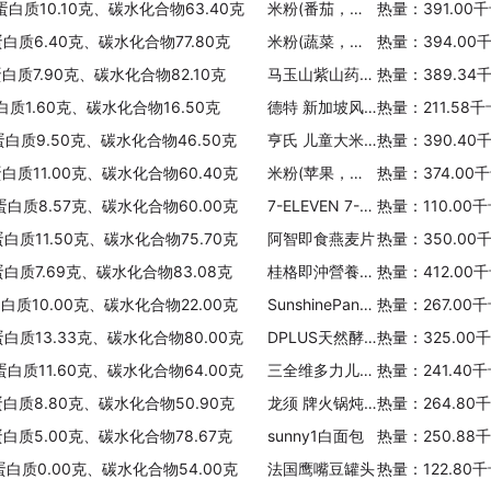
蛋白质10.10克、碳水化合物63.40克
米粉(番茄，亨氏)
热量：391.00
早早麦水果燕麦片(苹果葡萄口味)
蛋白质6.40克、碳水化合物77.80克
热量：430.21千卡/100克
米粉(蔬菜，雀巢)
热量：394.00
蛋白质7.90克、碳水化合物82.10克
马玉山紫山药薏米露
热量：389.34
Scottish SO有机燕麦片
白质1.60克、碳水化合物16.50克
德特 新加坡风味饭条-香甜红豆
热量：211.58
热量：356.00千卡/100克
蛋白质9.50克、碳水化合物46.50克
亨氏 儿童大米棒(香蕉蜂蜜口味)
热量：390.40
格兰 诺拉麦片
蛋白质11.00克、碳水化合物60.40克
米粉(苹果，雀巢 )
热量：374.00
热量：400.00千卡/100克
、蛋白质8.57克、碳水化合物60.00克
7-ELEVEN 7-11韩式泡菜凉面
热量：110.00
蛋白质11.50克、碳水化合物75.70克
阿智即食燕麦片
热量：350.00
多力香奶麦片(原味)
热量：418.74千卡/100克
蛋白质7.69克、碳水化合物83.08克
桂格即沖營養燕麥片莓果味
热量：412.00
蛋白质10.00克、碳水化合物22.00克
SunshinePandanBread
热量：267.00
桂格 即沖營養燕麥片原味
蛋白质13.33克、碳水化合物80.00克
DPLUS天然酵母面包
热量：325.00
热量：334.00千卡/100克
蛋白质11.60克、碳水化合物64.00克
三全维多力儿童营养饺(鱼肉脆马蹄)
热量：241.40
品格燕麦片
蛋白质8.80克、碳水化合物50.90克
龙须 牌火锅炖粉
热量：264.80
热量：351.34千卡/100克
蛋白质5.00克、碳水化合物78.67克
sunny1白面包
热量：250.88
阿智即食燕麦片
蛋白质0.00克、碳水化合物54.00克
法国鹰嘴豆罐头
热量：122.80