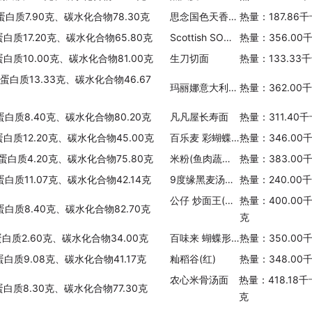
热量：355.00千卡/100克
蛋白质7.90克、碳水化合物78.30克
思念国色天香玉米肉粽
热量：187.86
特惠牌即溶营养麦片巧克力口味
蛋白质17.20克、碳水化合物65.80克
Scottish SO有机燕麦片
热量：356.00
热量：413.33千卡/100克
蛋白质10.00克、碳水化合物81.00克
生刀切面
热量：133.33
、蛋白质13.33克、碳水化合物46.67
萬基澳洲农庄燕麦片
玛丽娜意大利扁面条
热量：362.00
热量：372.00千卡/100克
蛋白质8.40克、碳水化合物80.20克
凡凡屋长寿面
热量：311.40
超级 麦片不加蔗糖麦片
蛋白质12.20克、碳水化合物45.00克
百乐麦 彩蝴蝶阶段面
热量：346.00
热量：418.27千卡/100克
、蛋白质4.20克、碳水化合物75.80克
米粉(鱼肉蔬菜，亨氏)
热量：383.00
佳之选原粒大燕麦片
蛋白质11.07克、碳水化合物42.14克
9度缘黑麦汤种面包
热量：240.00
热量：420.00千卡/100克
公仔 炒面王(特式香辣酱)
热量：400.00
蛋白质8.40克、碳水化合物82.70克
克
特乐福即食燕麦片
蛋白质2.60克、碳水化合物34.00克
百味来 蝴蝶形意大利通心粉
热量：350.00
热量：355.00千卡/100克
蛋白质9.08克、碳水化合物41.17克
籼稻谷(红)
热量：348.00
该粉
农心米骨汤面
热量：418.18
蛋白质8.30克、碳水化合物77.30克
热量：299.00千卡/100克
克