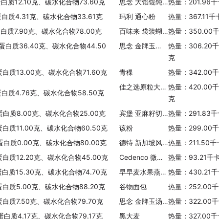
白质12.10克、碳水化合物73.60克
思念 大馅馄饨(菜肉)
热量：201.96
早早麦 免煮燕麦片
蛋白质4.31克、碳水化合物33.61克
玛利 通心粉
热量：367.11
热量：358.51千卡/100克
蛋白质7.90克、碳水化合物78.00克
百味来 袋装蝴蝶意大利通心粉
热量：350.00
马玉山 黑豆全谷滋养餐
蛋白质36.40克、碳水化合物44.50
思念 金牌玉汤圆白玉黑芝麻
热量：306.20
热量：443.33千卡/100克
克
蛋白质13.00克、碳水化合物71.60克
青稞
热量：342.00
亨利 什锦水果干原味麦片
热量：333.00千卡/100克
佳之选原粒大燕麦片
热量：420.00
蛋白质4.76克、碳水化合物58.50克
克
家乐氏 可可米早餐麦片
蛋白质8.00克、碳水化合物25.00克
宾堡 亚麻籽切片(4片装)
热量：291.83
热量：390.00千卡/100克
蛋白质11.00克、碳水化合物60.50克
该粉
热量：299.00
巧丹思 全麦麦片
蛋白质0.00克、碳水化合物80.00克
德特 新加坡风味饭条-鸡肉蘑菇
热量：211.50
热量：320.00千卡/100克
蛋白质12.20克、碳水化合物45.00克
Cedenco 微波甜玉米
热量：93.21千
蛋白质15.30克、碳水化合物74.70克
早早麦水果燕麦片(苹果葡萄口味)
热量：430.21
尼可莉 全麦片
蛋白质5.00克、碳水化合物88.20克
热量：330.00千卡/100克
谷物面包
热量：252.00
蛋白质7.50克、碳水化合物79.70克
思念 金牌玉汤圆彩玉八宝
热量：322.00
爽奇即食燕麦片
蛋白质4.17克、碳水化合物79.17克
黑大麦
热量：327.00