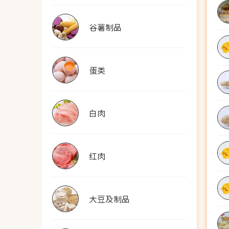
谷薯制品
蛋类
白肉
红肉
大豆及制品