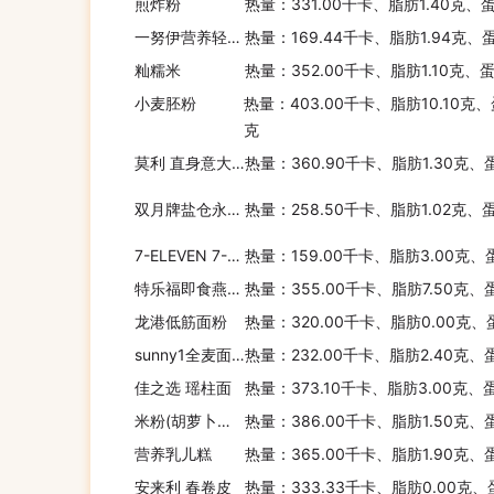
煎炸粉
热量：331.00千卡、脂肪1.40克、蛋
酒精饮料
一努伊营养轻食紫菜蛋花绿豆粉丝
热量：169.44千卡、脂肪1.94克、
籼糯米
热量：352.00千卡、脂肪1.10克、
小麦胚粉
热量：403.00千卡、脂肪10.10克、
纯果蔬汁饮料
克
莫利 直身意大利面
热量：360.90千卡、脂肪1.30克、
含糖饮料
双月牌盐仓永安姚氏年糕
热量：258.50千卡、脂肪1.02克、
7-ELEVEN 7-11拿波里肉酱意大利面
热量：159.00千卡、脂肪3.00克、
特乐福即食燕麦片
热量：355.00千卡、脂肪7.50克、
乳饮料
龙港低筋面粉
热量：320.00千卡、脂肪0.00克、
sunny1全麦面包
热量：232.00千卡、脂肪2.40克、
佳之选 瑶柱面
热量：373.10千卡、脂肪3.00克、
碳酸饮料
米粉(胡萝卜，亨氏)
热量：386.00千卡、脂肪1.50克、
营养乳儿糕
热量：365.00千卡、脂肪1.90克、
安来利 春卷皮
无糖咖啡
热量：333.33千卡、脂肪0.00克、