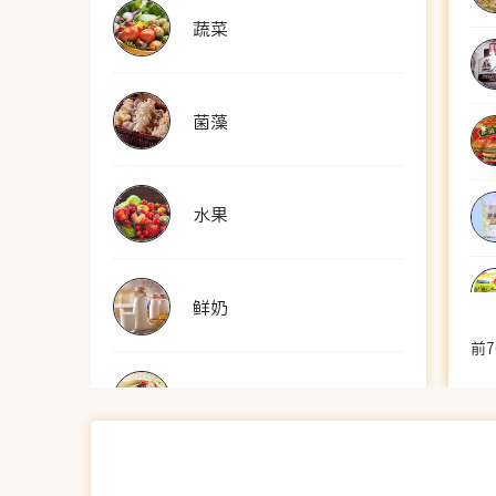
蔬菜
菌藻
水果
鲜奶
前7
酸奶
奶粉