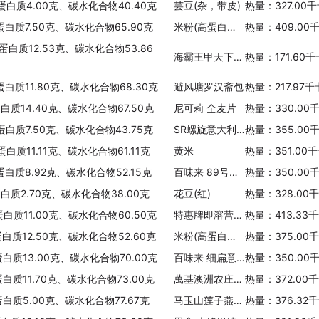
热量：403.44千卡/100克
、蛋白质4.00克、碳水化合物40.40克
芸豆(杂，带皮)
热量：327.00
蛋白质7.50克、碳水化合物65.90克
米粉(高蛋白，雀巢 )
热量：409.00
金味 纯生燕麦片
蛋白质12.53克、碳水化合物53.86
热量：383.13千卡/100克
海霸王甲天下锦花卷
热量：171.60
约克 燕麦片
蛋白质11.80克、碳水化合物68.30克
避风塘罗汉斋包
热量：217.97
热量：368.10千卡/100克
蛋白质14.40克、碳水化合物67.50克
尼可莉 全麦片
热量：330.00
蛋白质7.50克、碳水化合物43.75克
SR螺旋意大利面
热量：355.00
苦荞麦片(无糖)
热量：411.00千卡/100克
蛋白质11.11克、碳水化合物61.11克
黄米
热量：351.00
蛋白质8.92克、碳水化合物52.15克
百味来 89号袋装意大利面
热量：350.00
王氏 免煮燕麦片
蛋白质2.70克、碳水化合物38.00克
花豆(红)
热量：328.00
热量：256.20千卡/100克
蛋白质11.00克、碳水化合物60.50克
特惠牌即溶营养麦片巧克力口味
热量：413.33
早早麦水果燕麦片橘子口味
蛋白质12.50克、碳水化合物52.60克
米粉(高蛋白，亨氏)
热量：375.00
热量：439.77千卡/100克
蛋白质13.00克、碳水化合物70.00克
百味来 细扁意大利通心粉
热量：350.00
超级 原味麦片
蛋白质11.70克、碳水化合物73.00克
萬基澳洲农庄燕麦片
热量：372.00
热量：412.10千卡/100克
蛋白质5.00克、碳水化合物77.67克
马玉山莲子燕麦薏仁浆
热量：376.32