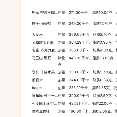
思念 宁波汤圆玉珍珠黑芝麻
热量：271.00千卡、脂肪10.00克
奶酪
饺子(海鳗猪肉馅)
热量：249.00千卡、脂肪17.70克
大黄米
热量：356.00千卡、脂肪2.70克、
金粉牌阳春面
植物油
热量：364.29千卡、脂肪0.95克、
雀巢 巧克力麦片球
热量：385.00千卡、脂肪4.00克、
马玉山 黑豆全谷滋养餐
热量：443.33千卡、脂肪13.00克、
动物油
克
亨利 什锦水果干原味麦片
热量：333.00千卡、脂肪5.40克、
粳糯米
热量：344.00千卡、脂肪0.80克、
坚果种子
bagel
热量：222.22千卡、脂肪1.85克、
家乐氏 可可米早餐麦片
热量：390.00千卡、脂肪2.50克、
今麦郎上汤排骨味弹面
热量：487.81千卡、脂肪22.00克
糖和蜂蜜
鹰嘴豆(熟)
热量：160.00千卡、脂肪2.59克、