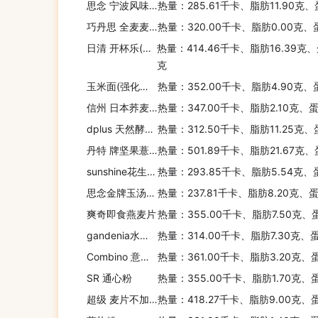
思念 宁波风味汤圆
热量：285.61千卡、脂肪11.90克
巧丹思 全麦麦片
热量：320.00千卡、脂肪0.00克、
调味料
日清 开杯乐(虾仁原味)
热量：414.46千卡、脂肪16.39克、
克
玉米面(强化豆粉)
热量：352.00千卡、脂肪4.90克、
调味酱
信州 日本荞麦面
热量：347.00千卡、脂肪2.10克、
dplus 天然酵母面包HokkaidoCream
热量：312.50千卡、脂肪11.25克、
丹特 牌坚果薏米营养粉
热量：501.89千卡、脂肪21.67克、
酱菜
sunshine花生奶油面包
热量：293.85千卡、脂肪5.54克、
思念金牌玉汤圆紫玉板栗
热量：237.81千卡、脂肪8.20克、
爽奇即食燕麦片
固体饮料
热量：355.00千卡、脂肪7.50克、
gandenia水果果仁面包
热量：314.00千卡、脂肪7.30克、
Combino 意大利原味面条
热量：361.00千卡、脂肪3.20克、
无糖茶饮
SR 通心粉
热量：355.00千卡、脂肪1.70克、
超级 麦片不加蔗糖麦片
热量：418.27千卡、脂肪9.00克、