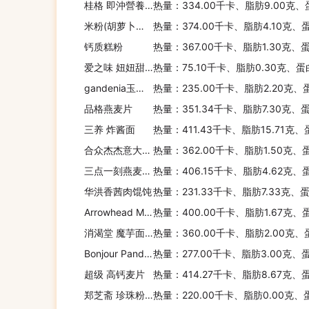
桂格 即沖營養燕麥片原味
热量：334.00千卡、脂肪9.00克、
米粉(胡萝卜，雀巢 )
热量：374.00千卡、脂肪4.10克、
钙质糕粉
热量：367.00千卡、脂肪1.30克、
爱之味 妞妞甜八宝
热量：75.10千卡、脂肪0.30克、蛋
gandenia玉米面包
热量：235.00千卡、脂肪2.20克、
品格燕麦片
热量：351.34千卡、脂肪7.30克、
三养 炸酱面
热量：411.43千卡、脂肪15.71克
合众杰杰意大利面
热量：362.00千卡、脂肪1.50克、
三点一刻燕麦薏仁露
热量：406.15千卡、脂肪4.62克、
华洪香茜肉馄饨
热量：231.33千卡、脂肪7.33克、
Arrowhead Mills Arrowhead传统有机斯佩尔特麦片
热量：400.00千卡、脂肪1.67克、
消渴堂 魔芋面粉(含麦麸)
热量：360.00千卡、脂肪2.00克、
Bonjour Pandan Bread
热量：277.00千卡、脂肪3.00克、
超级 高钙麦片
热量：414.27千卡、脂肪8.67克、
郑芝斋 珍珠粉圆
热量：220.00千卡、脂肪0.00克、