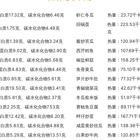
四季豆
热量：24.00千卡/100克
蛋白质17.32克、碳水化合物6.46克
虾仁冬瓜
热量：23.72千
回锅蛋
热量：223.53
芹菜
白质1.75克、碳水化合物4.48克
克
热量：13.00千卡/100克
蛋白质1.39克、碳水化合物3.24克
酱炒苦瓜
热量：120.94
西葫芦
、蛋白质9.02克、碳水化合物2.90克
西芹鳕鱼
热量：107.69
热量：19.00千卡/100克
蛋白质6.83克、碳水化合物5.68克
椒盐鲜菇
热量：158.25
芹菜(西芹)
、蛋白质4.83克、碳水化合物4.46克
鱼香黄瓜
热量：75.10千
热量：17.00千卡/100克
白质0.85克、碳水化合物5.61克
笋片炒牛肚
热量：77.32千
蛋白质19.50克、碳水化合物3.41克
青椒烧菜花
热量：42.62千
娃娃菜
白质5.81克、碳水化合物2.37克
热量：13.00千卡/100克
冬瓜烩米饭
热量：51.97千
白质2.25克、碳水化合物7.53克
赛鲶鱼豆腐
热量：89.11千
油麦菜
蛋白质12.42克、碳水化合物6.20克
蚵仔炒蛋
热量：167.71
热量：12.00千卡/100克
蛋白质5.83克、碳水化合物4.88克
咸蛋黄炒丝瓜
热量：138.36
大白菜(白梗)
蛋白质5.29克、碳水化合物13.51克
白果炒牛肉
热量：120.85