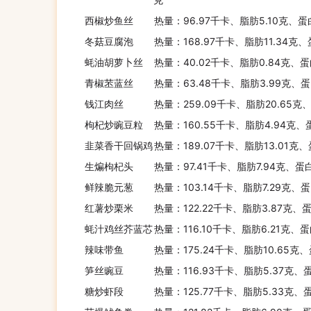
西椒炒鱼丝
热量：96.97千卡、脂肪5.10克、蛋
冬菇豆腐泡
热量：168.97千卡、脂肪11.34克
点心
蚝油胡萝卜丝
热量：40.02千卡、脂肪0.84克、蛋
青椒苤蓝丝
热量：63.48千卡、脂肪3.99克、蛋
钱江肉丝
热量：259.09千卡、脂肪20.65克
零食
枸杞炒豌豆粒
热量：160.55千卡、脂肪4.94克、
韭菜香干回锅鸡
热量：189.07千卡、脂肪13.01克、
生煸枸杞头
热量：97.41千卡、脂肪7.94克、蛋
冷饮
鲜辣脆元葱
热量：103.14千卡、脂肪7.29克、
红薯炒栗米
热量：122.22千卡、脂肪3.87克、
蚝汁鸡丝芥蓝芯
药食
热量：116.10千卡、脂肪6.21克、
辣味带鱼
热量：175.24千卡、脂肪10.65克
笋丝豌豆
热量：116.93千卡、脂肪5.37克、
营养保健
糖炒虾段
热量：125.77千卡、脂肪5.33克、