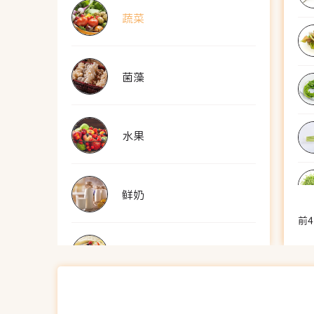
蔬菜
菌藻
水果
鲜奶
前4
酸奶
奶粉