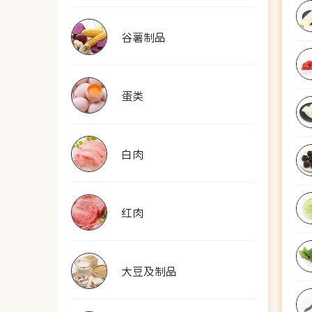
谷薯制品
蛋类
白肉
红肉
大豆及制品