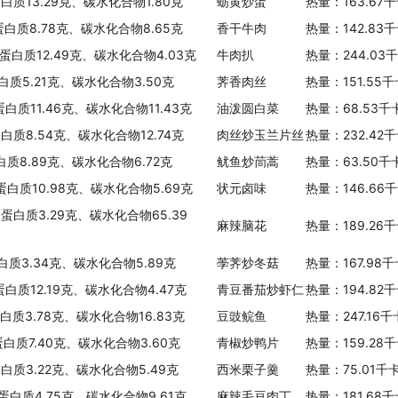
蛋白质13.29克、碳水化合物1.80克
蛎黄炒蛋
热量：163.67
洋葱(紫皮，脱水)
蛋白质8.78克、碳水化合物8.65克
香干牛肉
热量：142.83
热量：339.00千卡/100克
、蛋白质12.49克、碳水化合物4.03克
牛肉扒
热量：244.03
芥菜头
白质5.21克、碳水化合物3.50克
荠香肉丝
热量：151.55
热量：36.00千卡/100克
蛋白质11.46克、碳水化合物11.43克
油泼圆白菜
热量：68.53千
苦菜
蛋白质8.54克、碳水化合物12.74克
肉丝炒玉兰片丝
热量：232.42
热量：46.00千卡/100克
白质8.89克、碳水化合物6.72克
鱿鱼炒茼蒿
热量：63.50千
、蛋白质10.98克、碳水化合物5.69克
状元卤味
热量：146.66
笋瓜
、蛋白质3.29克、碳水化合物65.39
热量：13.00千卡/100克
麻辣脑花
热量：189.26
薤白
蛋白质3.34克、碳水化合物5.89克
荸荠炒冬菇
热量：167.98
热量：124.00千卡/100克
蛋白质12.19克、碳水化合物4.47克
青豆番茄炒虾仁
热量：194.82
蛋白质3.78克、碳水化合物16.83克
豆豉鲩鱼
热量：247.16
塔菜
热量：28.00千卡/100克
蛋白质7.40克、碳水化合物3.60克
青椒炒鸭片
热量：159.28
蛋白质3.22克、碳水化合物5.49克
西米栗子羹
热量：75.01千
蒜黄
、蛋白质4.75克、碳水化合物9.61克
麻辣毛豆肉丁
热量：181.68