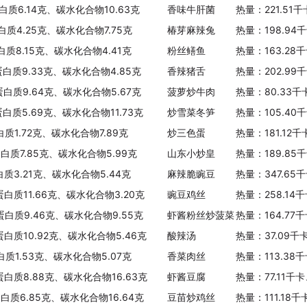
热量：22.00千卡/100克
白质6.14克、碳水化合物10.63克
香味牛肝菌
热量：221.51
白质4.25克、碳水化合物7.75克
椿芽麻辣兔
热量：198.94
鸡毛菜
热量：19.00千卡/100克
白质8.15克、碳水化合物4.41克
粉丝鳝鱼
热量：163.28
蛋白质9.33克、碳水化合物4.85克
香辣猪舌
热量：202.99
水果黄瓜
蛋白质9.64克、碳水化合物5.67克
菠萝炒牛肉
热量：80.33千
热量：14.00千卡/100克
蛋白质5.69克、碳水化合物11.73克
炒雪菜冬笋
热量：105.40
大葱
白质1.72克、碳水化合物7.89克
炒三色蛋
热量：181.12
热量：28.00千卡/100克
蛋白质7.85克、碳水化合物5.99克
山东小炒皇
热量：189.85
大白菜(小白口)
白质3.21克、碳水化合物5.44克
麻辣脆豌豆
热量：347.65
热量：16.00千卡/100克
蛋白质11.66克、碳水化合物3.20克
豌豆鸡丝
热量：258.14
、蛋白质9.46克、碳水化合物9.55克
虾酱粉丝炒菠菜
热量：164.77
苋菜(绿)
蛋白质10.92克、碳水化合物5.46克
酸辣汤
热量：37.09千
热量：30.00千卡/100克
白质1.53克、碳水化合物5.07克
香菜肉丝
热量：113.38
青萝卜
蛋白质8.88克、碳水化合物16.63克
虾酱豆腐
热量：77.11千
热量：29.00千卡/100克
蛋白质6.85克、碳水化合物16.64克
豆苗炒鸡丝
热量：111.18