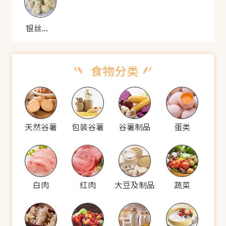
银丝绣球
天然谷薯
包装谷薯
谷薯制品
蛋类
白肉
红肉
大豆及制品
蔬菜