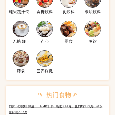
纯果蔬汁饮料
含糖饮料
乳饮料
碳酸饮料
无糖咖啡
点心
零食
冷饮
药食
营养保健
白萝卜炒猪肝 热量：132.48千卡、脂肪9.41克、蛋白质9.39克、碳水
化合物2.87克