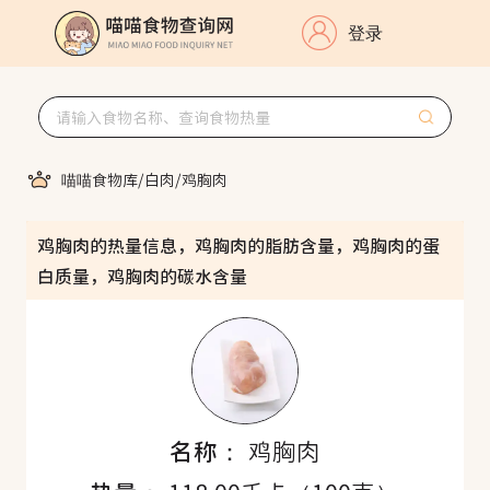
登录
喵喵食物库
/
白肉
/
鸡胸肉
鸡胸肉的热量信息，鸡胸肉的脂肪含量，鸡胸肉的蛋
白质量，鸡胸肉的碳水含量
名称：
鸡胸肉