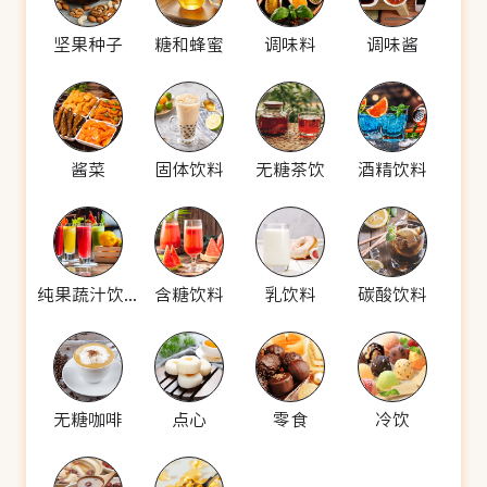
坚果种子
糖和蜂蜜
调味料
调味酱
酱菜
固体饮料
无糖茶饮
酒精饮料
纯果蔬汁饮料
含糖饮料
乳饮料
碳酸饮料
无糖咖啡
点心
零食
冷饮