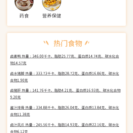
药食
营养保健
卤素鸭 热量：346.00千卡、脂肪25.77克、蛋白质14.74克、碳水化合
物14.57克
卤水猪脚 热量：333.73千卡、脂肪28.72克、蛋白质16.86克、碳水化
合物1.90克
卤猪肝 热量：141.76千卡、脂肪4.21克、蛋白质16.93克、碳水化合物
9.20克
酱汁排骨 热量：334.88千卡、脂肪26.04克、蛋白质13.84克、碳水化
合物11.38克
卤汁凤爪 热量：245.56千卡、脂肪14.93克、蛋白质22.16克、碳水化
合物6.12克