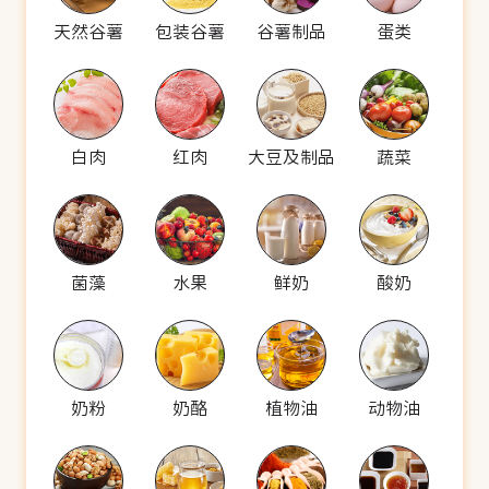
天然谷薯
包装谷薯
谷薯制品
蛋类
白肉
红肉
大豆及制品
蔬菜
菌藻
水果
鲜奶
酸奶
奶粉
奶酪
植物油
动物油