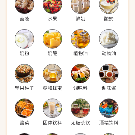
菌藻
水果
鲜奶
酸奶
奶粉
奶酪
植物油
动物油
坚果种子
糖和蜂蜜
调味料
调味酱
酱菜
固体饮料
无糖茶饮
酒精饮料