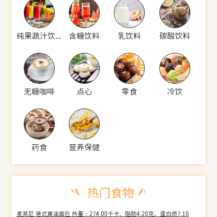
纯果蔬汁饮料
含糖饮料
乳饮料
碳酸饮料
无糖咖啡
点心
零食
冷饮
药食
营养保健
麦其尼 港式黄油面包 热量：274.00千卡、脂肪4.20克、蛋白质7.10