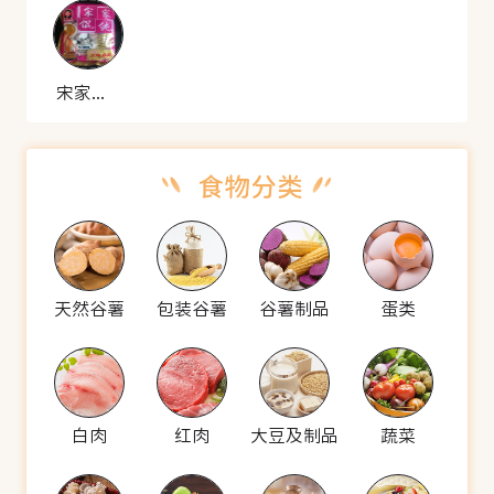
宋家馄饨 虾仁猪肉馄饨
天然谷薯
包装谷薯
谷薯制品
蛋类
白肉
红肉
大豆及制品
蔬菜