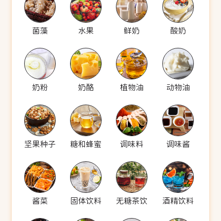
菌藻
水果
鲜奶
酸奶
奶粉
奶酪
植物油
动物油
坚果种子
糖和蜂蜜
调味料
调味酱
酱菜
固体饮料
无糖茶饮
酒精饮料