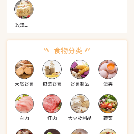
玫瑰猪油赤豆糕
天然谷薯
包装谷薯
谷薯制品
蛋类
白肉
红肉
大豆及制品
蔬菜