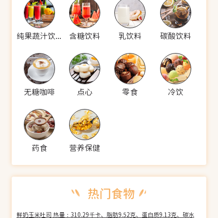
纯果蔬汁饮料
含糖饮料
乳饮料
碳酸饮料
无糖咖啡
点心
零食
冷饮
药食
营养保健
鲜奶玉米吐司 热量：310.29千卡、脂肪9.52克、蛋白质9.13克、碳水