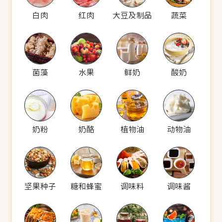
白肉
红肉
大豆及制品
蔬菜
菌藻
水果
鲜奶
酸奶
奶粉
奶酪
植物油
动物油
坚果种子
糖和蜂蜜
调味料
调味酱