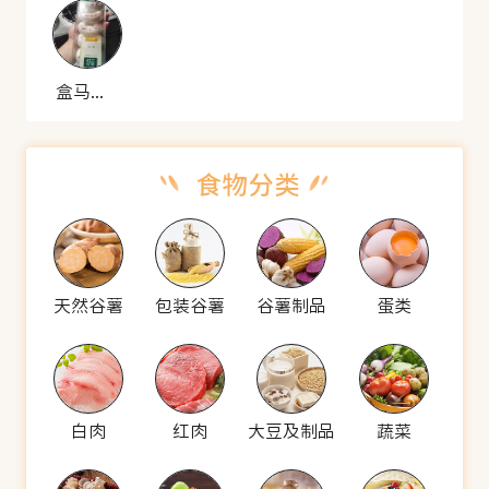
盒马工坊 蔓越莓米糕
天然谷薯
包装谷薯
谷薯制品
蛋类
白肉
红肉
大豆及制品
蔬菜