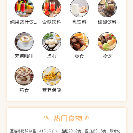
纯果蔬汁饮料
含糖饮料
乳饮料
碳酸饮料
无糖咖啡
点心
零食
冷饮
药食
营养保健
蔓越苺奶酥 热量：416.56千卡、脂肪20.52克、蛋白质3.58克、碳水化