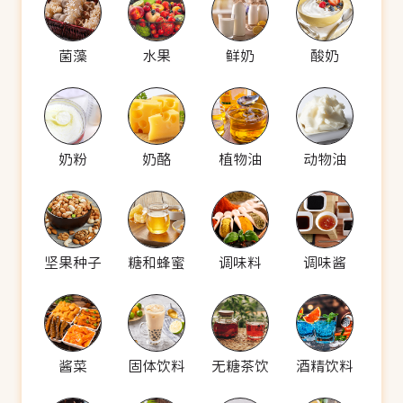
菌藻
水果
鲜奶
酸奶
奶粉
奶酪
植物油
动物油
坚果种子
糖和蜂蜜
调味料
调味酱
酱菜
固体饮料
无糖茶饮
酒精饮料