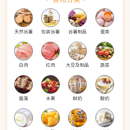
天然谷薯
包装谷薯
谷薯制品
蛋类
白肉
红肉
大豆及制品
蔬菜
菌藻
水果
鲜奶
酸奶