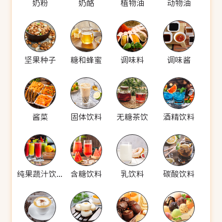
奶粉
奶酪
植物油
动物油
坚果种子
糖和蜂蜜
调味料
调味酱
酱菜
固体饮料
无糖茶饮
酒精饮料
纯果蔬汁饮料
含糖饮料
乳饮料
碳酸饮料