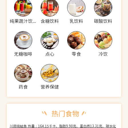
纯果蔬汁饮料
含糖饮料
乳饮料
碳酸饮料
无糖咖啡
点心
零食
冷饮
药食
营养保健
川蒜烧鲶鱼 热量：164.15千卡、脂肪9.90克、蛋白质13.31克、碳水化