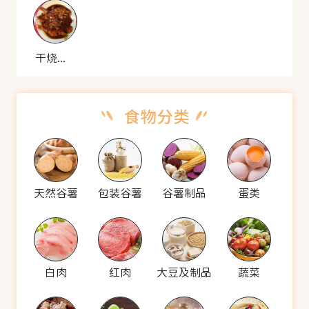
干烧开片鲤鱼
天然谷薯
包装谷薯
谷薯制品
蛋类
白肉
红肉
大豆及制品
蔬菜