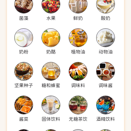
菌藻
水果
鲜奶
酸奶
奶粉
奶酪
植物油
动物油
坚果种子
糖和蜂蜜
调味料
调味酱
酱菜
固体饮料
无糖茶饮
酒精饮料