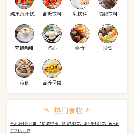
纯果蔬汁饮料
含糖饮料
乳饮料
碳酸饮料
无糖咖啡
点心
零食
冷饮
药食
营养保健
贵州蛋炒饭 热量：161.82千卡、脂肪7.53克、蛋白质5.02克、碳水化
合物18.60克