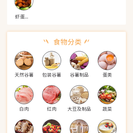
虾蛋烧海参
天然谷薯
包装谷薯
谷薯制品
蛋类
白肉
红肉
大豆及制品
蔬菜