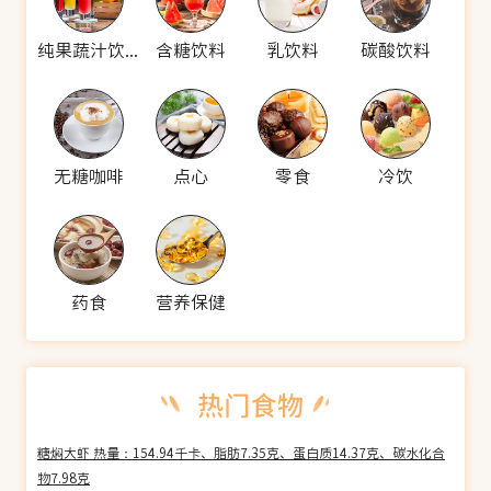
纯果蔬汁饮料
含糖饮料
乳饮料
碳酸饮料
无糖咖啡
点心
零食
冷饮
药食
营养保健
糖焖大虾 热量：154.94千卡、脂肪7.35克、蛋白质14.37克、碳水化合
物7.98克