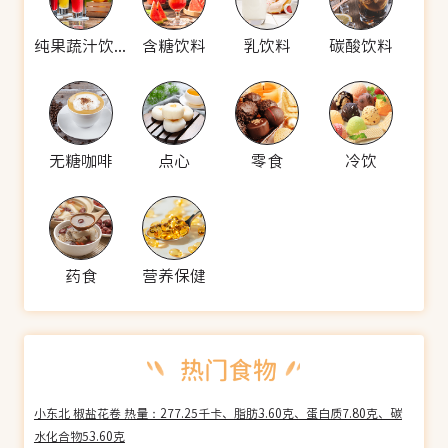
纯果蔬汁饮料
含糖饮料
乳饮料
碳酸饮料
无糖咖啡
点心
零食
冷饮
药食
营养保健
小东北 椒盐花卷 热量：277.25千卡、脂肪3.60克、蛋白质7.80克、碳
水化合物53.60克