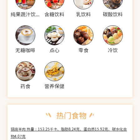
纯果蔬汁饮料
含糖饮料
乳饮料
碳酸饮料
无糖咖啡
点心
零食
冷饮
药食
营养保健
锅烧羊肉 热量：153.25千卡、脂肪8.24克、蛋白质15.92克、碳水化合
物4.07克