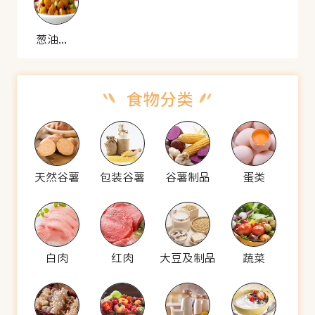
葱油薯块
天然谷薯
包装谷薯
谷薯制品
蛋类
白肉
红肉
大豆及制品
蔬菜