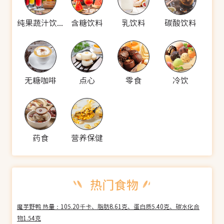
纯果蔬汁饮料
含糖饮料
乳饮料
碳酸饮料
无糖咖啡
点心
零食
冷饮
药食
营养保健
魔芋野鸭 热量：105.20千卡、脂肪8.61克、蛋白质5.40克、碳水化合
物1.54克