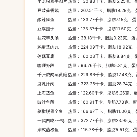
小笼粉蒸牛肉片
热量：130.83千卡、脂肪5.25克、
豆豉荷香鹅
热量：267.51千卡、脂肪19.28克、
酸辣鲫鱼
热量：133.77千卡、脂肪7.15克、蛋
豆腐圆子
热量：173.37千卡、脂肪11.50克
桂花芋头汤
热量：38.18千卡、脂肪0.23克、蛋
鸡蛋蒸肉丸
热量：224.09千卡、脂肪18.92克
莲藕豆腐
热量：160.03千卡、脂肪8.84克、
咖喱虾段
热量：96.76千卡、脂肪5.31克、蛋
千张咸肉蒸黄鳝
热量：229.86千卡、脂肪17.48克
腐乳汁肉
热量：323.26千卡、脂肪28.74克、
上海蒸鱼
热量：122.60千卡、脂肪5.26克、
豉汁鱼段
热量：160.91千卡、脂肪7.73克、
剁椒脱骨全鱼
热量：166.67千卡、脂肪11.06克、
一鸭四吃---鸭皮薄饼
热量：372.77千卡、脂肪23.95克
潮式蒸梭鱼
热量：115.78千卡、脂肪5.51克、