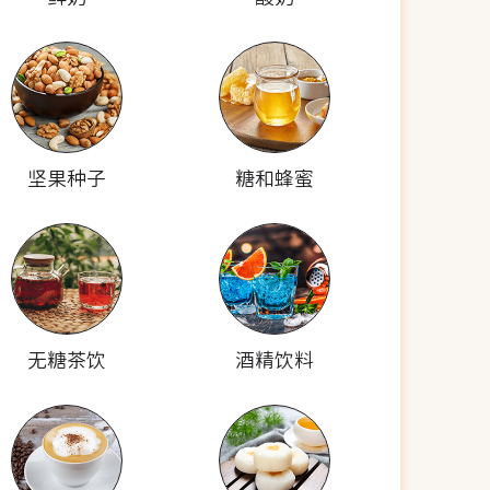
坚果种子
糖和蜂蜜
无糖茶饮
酒精饮料