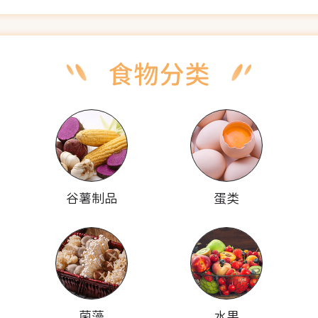
谷薯制品
蛋类
菌藻
水果