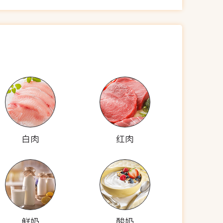
白肉
红肉
鲜奶
酸奶