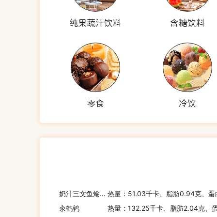
纯果蔬汁饮料
含糖饮料
零食
冷饮
奶汁三文鱼烩魔芋面
热量：51.03千卡、脂肪0.94克、蛋
汆鹌鹑
热量：132.25千卡、脂肪2.04克、蛋