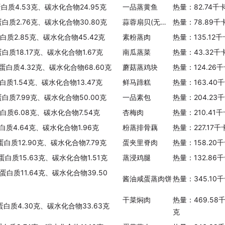
蛋白质4.53克、碳水化合物24.95克
一品蒸黄鱼
热量：82.74千
蛋白质2.76克、碳水化合物30.80克
蒜蓉扇贝(无粉丝)
热量：78.89千
蛋白质2.85克、碳水化合物45.42克
素粉蒸肉
热量：135.12
蛋白质18.17克、碳水化合物1.67克
南瓜蒸菜
热量：43.32千
、蛋白质4.32克、碳水化合物68.60克
蘑菇蒸鸡块
热量：124.26
白质1.54克、碳水化合物13.47克
鲜马蹄糕
热量：163.40
蛋白质7.99克、碳水化合物50.00克
一品素包
热量：204.23
蛋白质6.08克、碳水化合物7.54克
杏梅肉
热量：210.41
白质4.64克、碳水化合物1.96克
粉蒸排骨藕
热量：227.17
蛋白质12.90克、碳水化合物7.79克
蛋夹里脊肉
热量：158.20
蛋白质15.63克、碳水化合物1.51克
蒸浸鸡腿
热量：132.86
蛋白质11.64克、碳水化合物39.50
酱油咸蛋蒸肉饼
热量：345.10
干菜焖肉
热量：469.58
蛋白质4.30克、碳水化合物33.63克
克