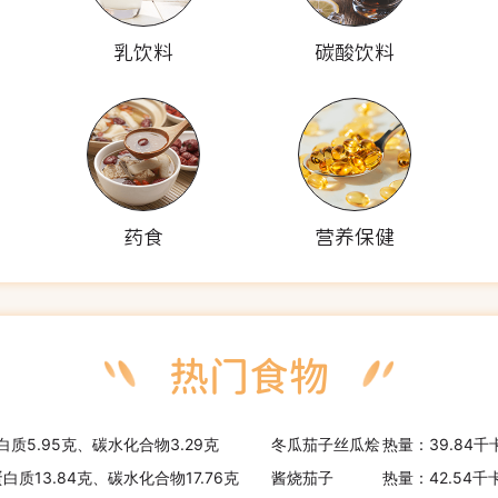
乳饮料
碳酸饮料
药食
营养保健
白质5.95克、碳水化合物3.29克
冬瓜茄子丝瓜烩
热量：39.84千
白质13.84克、碳水化合物17.76克
酱烧茄子
热量：42.54千