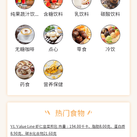
纯果蔬汁饮料
含糖饮料
乳饮料
碳酸饮料
无糖咖啡
点心
零食
冷饮
药食
营养保健
VL Value Line 虾仁韭菜煎包 热量：194.00千卡、脂肪8.00克、蛋白质
8.90克、碳水化合物21.60克