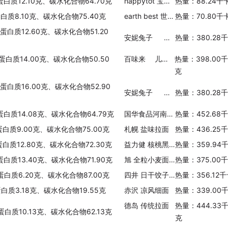
蛋白质12.10克、碳水化合物64.70克
happytot 宝宝有机学步营养餐 混合蔬菜奶酪馄饨
热量：88.24千
蛋白质8.10克、碳水化合物75.40克
earth best 世界最好 Earth's Best 有机甜豌豆火鸡大米泥
热量：70.80千
蛋白质12.60克、碳水化合物51.20
安妮兔子 奶酪卡通亚瑟通心粉
热量：380.28
蛋白质14.00克、碳水化合物50.50
百味来 儿童鸡蛋面皮牛肉小饺子
热量：398.00
克
蛋白质16.00克、碳水化合物52.90
安妮兔子 奶酪卡通兔子通心粉
热量：380.28
蛋白质14.08克、碳水化合物64.79克
国华食品河南烩面(羊肉滋补味)
热量：452.68
蛋白质9.00克、碳水化合物75.00克
札幌 盐味拉面
热量：436.25
蛋白质12.80克、碳水化合物72.30克
益力健 核桃黑芝麻面
热量：359.94
蛋白质13.40克、碳水化合物71.90克
旭 全粒小麦面包粉
热量：375.00
蛋白质6.20克、碳水化合物87.00克
四井 日干饺子面
热量：356.12
蛋白质3.18克、碳水化合物19.55克
赤沢 凉风细面
热量：339.00
德岛 传统拉面
热量：444.33
蛋白质10.13克、碳水化合物62.13克
克