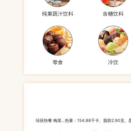
纯果蔬汁饮料
含糖饮料
零食
冷饮
绿辰快餐 梅菜扣肉饭(菜肴)
热量：154.88千卡、脂肪2.90克、