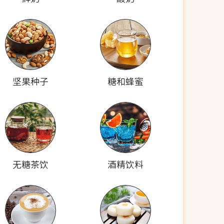
坚果种子
糖和蜂蜜
无糖茶饮
酒精饮料