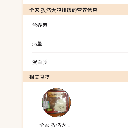
全家 孜然大鸡排饭的营养信息
营养素
热量
蛋白质
相关食物
全家 孜然大鸡排饭