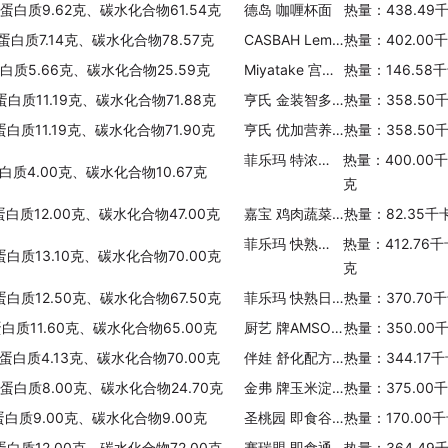
、蛋白质9.62克、碳水化合物61.54克
德岛 咖喱杯面
热量：438.49
蛋白质7.14克、碳水化合物78.57克
CASBAH Lemon cpinach 柠檬菠菜非洲小米
热量：402.00
蛋白质5.66克、碳水化合物25.59克
Miyatake 宫武 炒面
热量：146.58
蛋白质11.19克、碳水化合物71.88克
亨氏 金装智多多鸡汤营养面条
热量：358.50
白质11.19克、碳水化合物71.90克
亨氏 优加营养鸡蛋面条
热量：358.50
菲乐玛 特浓芝士直通粉
热量：400.00
白质4.00克、碳水化合物10.67克
克
蛋白质12.00克、碳水化合物47.00克
嘉宝 鸡肉蔬菜通心粉
热量：82.35千
菲乐玛 快熟番茄汁螺旋粉
热量：412.76
蛋白质13.10克、碳水化合物70.00克
克
蛋白质12.50克、碳水化合物67.50克
菲乐玛 快熟日式意面
热量：370.70
蛋白质11.60克、碳水化合物65.00克
厨艺 牌AMSONETTE烟肉芝士汁意粉
热量：350.00
、蛋白质4.13克、碳水化合物70.00克
伴娃 舒化配方五谷杂粮营养面
热量：344.17
、蛋白质8.00克、碳水化合物24.70克
金弗 牌玉米淀粉
热量：375.00
蛋白质9.00克、碳水化合物9.00克
圣桃园 即食谷粒杂豆
热量：170.00
蛋白质12.00克、碳水化合物72.00克
赛瑞盟 即食通心粉(芝士味)
热量：364.49