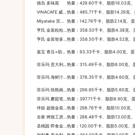
德岛 多味面
热量：429.60千卡、脂肪16.03克
VINACAFE 威拿 鸡蛋玉米牛奶麦片
热量：485.71千卡、脂肪14.29克、
Miyatake 宫武 炒面(鳕鱼子风味)
热量：142.76千卡、脂肪2.14克、
亨氏 金装粒粒面猪肝枸杞面
热量：358.50千卡、脂肪4.38克、
亨氏 金装智多多牛肉蔬菜营养面条
热量：358.50千卡、脂肪4.52克、蛋
嘉宝 青豆+胡萝卜+奶酪通心粉套餐
热量：93.33千卡、脂肪4.00克、蛋
菲乐玛 意大利蘑菇饺子
热量：315.49千卡、脂肪8.00克、
菲乐玛 海鲜汁意粉
热量：378.35千卡、脂肪4.60克、
菲乐玛 快熟南意风情螺旋粉
热量：299.95千卡、脂肪5.60克、
菲乐玛 蘑菇笔尖短通心粉
热量：397.71千卡、脂肪8.90克、
伴娃 超级金装营养奶米粉(高钙型)
热量：298.76千卡、脂肪10.00克
全家 烤致工房熏肠芝士面包
热量：288.48千卡、脂肪13.00克
圣桃园 即食金枪鱼意大利面
热量：120.00千卡、脂肪5.00克、
加利奥 意大利螺丝面
热量：364.00千卡、脂肪2.00克、