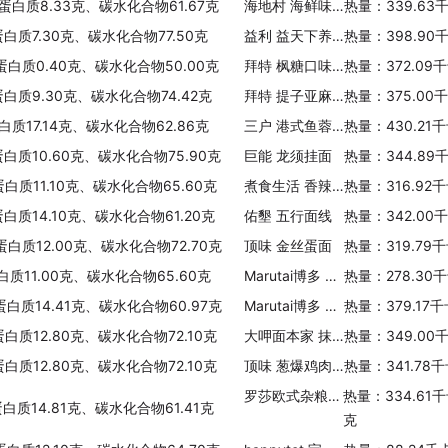
、蛋白质8.33克、碳水化合物61.67克
海地村 海鲜味米线
热量：339.63
蛋白质7.30克、碳水化合物77.50克
益利 益天下养生 私房养生 素食原物原状食品(银耳阿胶桂圆枸杞)
热量：398.90
蛋白质0.40克、碳水化合物50.00克
拜特 枫糖口味亚麻籽麦片
热量：372.09
蛋白质9.30克、碳水化合物74.42克
拜特 提子亚麻籽麦片
热量：375.00
白质17.14克、碳水化合物62.86克
三户 港式鱼蓉面
热量：430.21
蛋白质10.60克、碳水化合物75.90克
巨能 龙须挂面
热量：344.89
蛋白质11.10克、碳水化合物65.60克
煮食生活 香辣牛肉面
热量：316.92
白质14.10克、碳水化合物61.20克
佑墾 五行面线
热量：342.00
蛋白质12.00克、碳水化合物72.70克
顶味 金丝蛋面
热量：319.79
白质11.00克、碳水化合物65.60克
Marutai博多 MARUTAI 宫崎盐鸡汤即食拉面
热量：278.30
蛋白质14.41克、碳水化合物60.97克
Marutai博多 MARUTAI 鱼介猪骨浓汤即食拉面
热量：379.17
蛋白质12.80克、碳水化合物72.10克
大呷面本家 抹茶面
热量：349.00
蛋白质12.80克、碳水化合物72.10克
顶味 葱爆鸡肉面
热量：341.78
罗莎欧式杂粮面包
热量：334.61
白质14.81克、碳水化合物61.41克
克