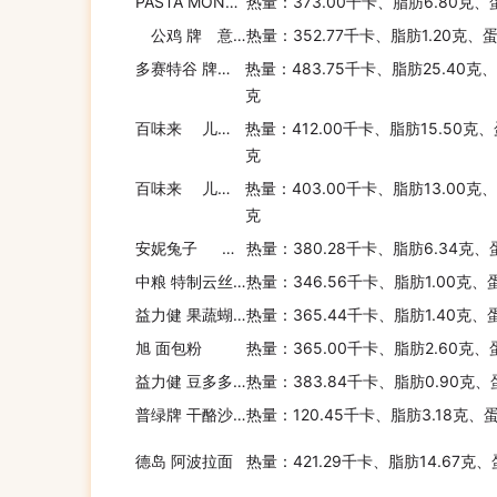
PASTA MONTEGRAPPA MONTEGRAPPA 火腿奶酪小饺子
热量：373.00千卡、脂肪6.80克、
公鸡 牌 意大利蘑菇煨饭
热量：352.77千卡、脂肪1.20克、
多赛特谷 牌格兰诺拉蜂蜜风味燕麦片
热量：483.75千卡、脂肪25.40克、
克
百味来 儿童菠菜面皮帕玛森奶酪小饺子
热量：412.00千卡、脂肪15.50克、
克
百味来 儿童帕火腿帕玛森奶酪小饺子
热量：403.00千卡、脂肪13.00克、
克
安妮兔子 奶酪卡通伯尼的农场通心粉
热量：380.28千卡、脂肪6.34克、
中粮 特制云丝挂面
热量：346.56千卡、脂肪1.00克、
益力健 果蔬蝴蝶面
热量：365.44千卡、脂肪1.40克、
旭 面包粉
热量：365.00千卡、脂肪2.60克、
益力健 豆多多杂粮谷物粉 婴幼儿配方
热量：383.84千卡、脂肪0.90克、
普绿牌 干酪沙司意大利面
热量：120.45千卡、脂肪3.18克、
德岛 阿波拉面
热量：421.29千卡、脂肪14.67克、