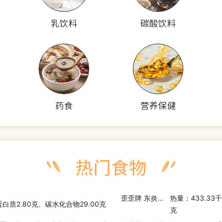
乳饮料
碳酸饮料
药食
营养保健
歪歪牌 东炎辣椒虾味方便面
热量：433.33
蛋白质2.80克、碳水化合物29.00克
克