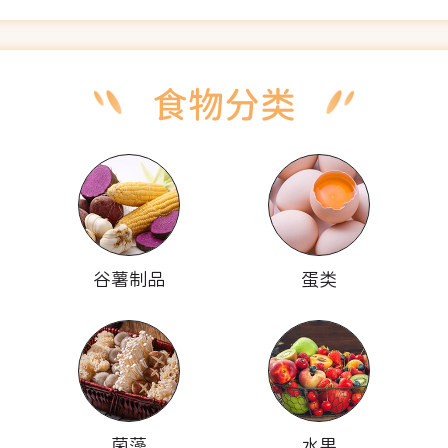
谷薯制品
蛋类
菌藻
水果