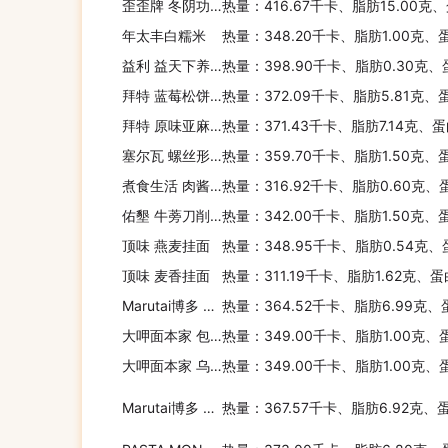
歪歪牌 冬阴功酸辣虾味方便面
热量：416.67千卡、脂肪15.00克
年太丰白糯米
热量：348.20千卡、脂肪1.00克、
益利 益天下养生 私房养生 素食原物原状食品(银耳阿胶红枣木瓜)
热量：398.90千卡、脂肪0.30克、
拜特 蓝莓松饼亚麻籽麦片
热量：372.09千卡、脂肪5.81克、
拜特 原味亚麻籽麦片
热量：371.43千卡、脂肪7.14克、蛋
塞尔瓦 螺丝形意大利面
热量：359.70千卡、脂肪1.50克、
煮食生活 肉酱捞面
热量：316.92千卡、脂肪0.60克、
佑墾 牛蒡刀削面
热量：342.00千卡、脂肪1.50克、蛋
顶味 燕麦挂面
热量：348.95千卡、脂肪0.54克、
顶味 麦香挂面
热量：311.19千卡、脂肪1.62克、蛋
Marutai博多 MARUTAI 熊本蒜香猪骨汤即食拉面
热量：364.52千卡、脂肪6.99克、
大呷面本家 包种茶面
热量：349.00千卡、脂肪1.00克、
大呷面本家 乌龙茶面
热量：349.00千卡、脂肪1.00克、
Marutai博多 MARUTAI 博多蔬菜酱油猪骨汤面
热量：367.57千卡、脂肪6.92克、蛋