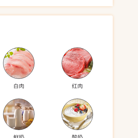
白肉
红肉
鲜奶
酸奶