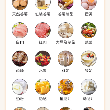
天然谷薯
包装谷薯
谷薯制品
蛋类
白肉
红肉
大豆及制品
蔬菜
菌藻
水果
鲜奶
酸奶
奶粉
奶酪
植物油
动物油