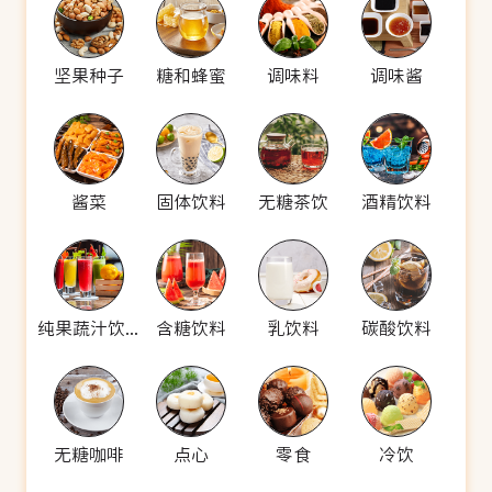
坚果种子
糖和蜂蜜
调味料
调味酱
酱菜
固体饮料
无糖茶饮
酒精饮料
纯果蔬汁饮料
含糖饮料
乳饮料
碳酸饮料
无糖咖啡
点心
零食
冷饮