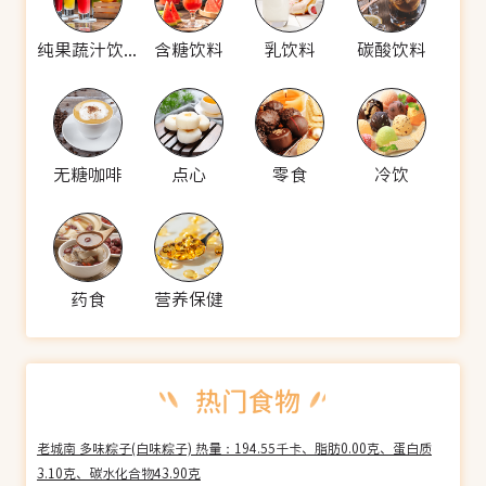
纯果蔬汁饮料
含糖饮料
乳饮料
碳酸饮料
无糖咖啡
点心
零食
冷饮
药食
营养保健
老城南 多味粽子(白味粽子) 热量：194.55千卡、脂肪0.00克、蛋白质
3.10克、碳水化合物43.90克