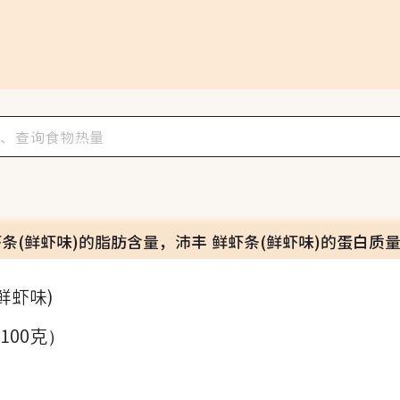
虾条(鲜虾味)的脂肪含量，沛丰 鲜虾条(鲜虾味)的蛋白质
鲜虾味)
（100克）