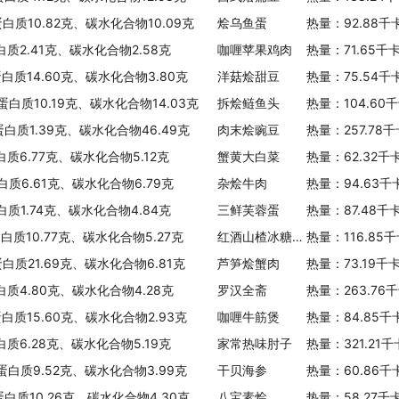
蛋白质10.82克、碳水化合物10.09克
烩乌鱼蛋
热量：92.88千
白质2.41克、碳水化合物2.58克
咖喱苹果鸡肉
热量：71.65千
蛋白质14.60克、碳水化合物3.80克
洋菇烩甜豆
热量：75.54千
蛋白质10.19克、碳水化合物14.03克
拆烩鲢鱼头
热量：104.60
蛋白质1.39克、碳水化合物46.49克
肉末烩豌豆
热量：257.78
白质6.77克、碳水化合物5.12克
蟹黄大白菜
热量：62.32千
白质6.61克、碳水化合物6.79克
杂烩牛肉
热量：94.63千
白质1.74克、碳水化合物4.84克
三鲜芙蓉蛋
热量：87.48千
蛋白质10.77克、碳水化合物5.27克
红酒山楂冰糖雪梨
热量：116.85
蛋白质21.69克、碳水化合物6.81克
芦笋烩蟹肉
热量：73.19千
白质4.80克、碳水化合物4.28克
罗汉全斋
热量：263.76
蛋白质15.60克、碳水化合物2.93克
咖喱牛筋煲
热量：84.85千
白质6.28克、碳水化合物5.19克
家常热味肘子
热量：321.21
、蛋白质9.52克、碳水化合物3.99克
干贝海参
热量：60.86千
蛋白质10.26克、碳水化合物4.30克
八宝素烩
热量：58.27千