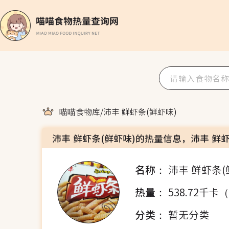
喵喵食物库
/
沛丰 鲜虾条(鲜虾味)
沛丰 鲜虾条(鲜虾味)的热量信息，沛丰 鲜
名称：
沛丰 鲜虾条(
热量：
538.72千卡
分类：
暂无分类