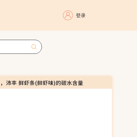
登录
量，沛丰 鲜虾条(鲜虾味)的碳水含量