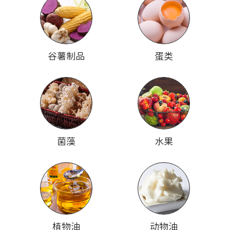
谷薯制品
蛋类
菌藻
水果
植物油
动物油