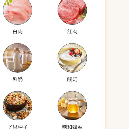
白肉
红肉
鲜奶
酸奶
坚果种子
糖和蜂蜜