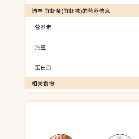
沛丰 鲜虾条(鲜虾味)的营养信息
营养素
热量
蛋白质
相关食物