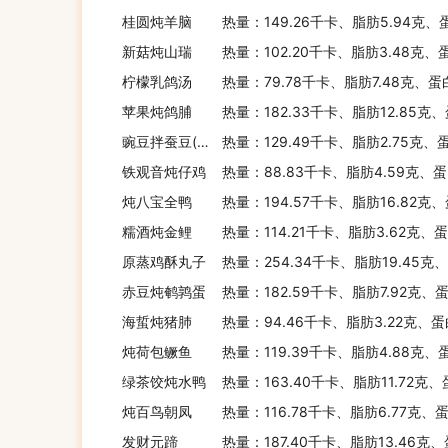
桂圆炖羊脑
热量：149.26千卡、脂肪5.94克、蛋
新菇炖山瑞
热量：102.20千卡、脂肪3.48克、
柠檬乳鸽汤
热量：79.78千卡、脂肪7.48克、蛋
苹果炖鸽脯
热量：182.33千卡、脂肪12.85克
豌豆拌蚕豆(少油少盐)
热量：129.49千卡、脂肪2.75克、
铁观音炖仔鸡
热量：88.83千卡、脂肪4.59克、蛋
炖八宝全鸭
热量：194.57千卡、脂肪16.82克
糯酒炖金鲤
热量：114.21千卡、脂肪3.62克、
原蒸鸡酥丸子
热量：254.34千卡、脂肪19.45克
赤豆炖鹌鹑蛋
热量：182.59千卡、脂肪7.92克、蛋
海蜇炖猪肺
热量：94.46千卡、脂肪3.22克、蛋
炖荷包鳜鱼
热量：119.39千卡、脂肪4.88克、
绿茶饺炖水鸭
热量：163.40千卡、脂肪11.72克
炖百鸟朝凤
热量：116.78千卡、脂肪6.77克、
发财元蹄
热量：187.40千卡、脂肪13.46克