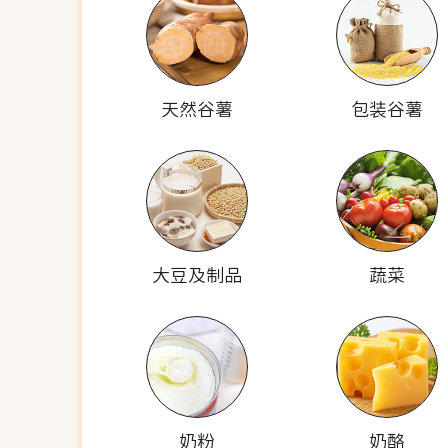
天然谷薯
包装谷薯
大豆及制品
蔬菜
奶粉
奶酪