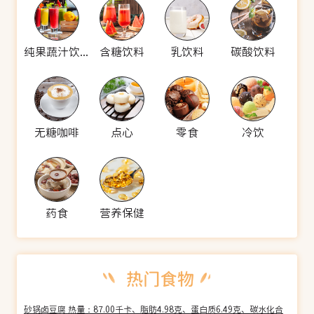
纯果蔬汁饮料
含糖饮料
乳饮料
碳酸饮料
无糖咖啡
点心
零食
冷饮
药食
营养保健
砂锅卤豆腐 热量：87.00千卡、脂肪4.98克、蛋白质6.49克、碳水化合