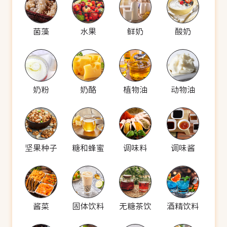
菌藻
水果
鲜奶
酸奶
奶粉
奶酪
植物油
动物油
坚果种子
糖和蜂蜜
调味料
调味酱
酱菜
固体饮料
无糖茶饮
酒精饮料