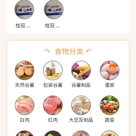
桂冠 鳕鱼香肠
桂冠 鳕鱼香肠
天然谷薯
包装谷薯
谷薯制品
蛋类
白肉
红肉
大豆及制品
蔬菜