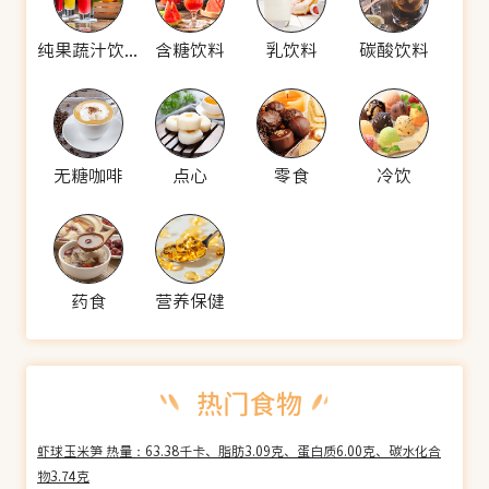
纯果蔬汁饮料
含糖饮料
乳饮料
碳酸饮料
无糖咖啡
点心
零食
冷饮
药食
营养保健
虾球玉米笋 热量：63.38千卡、脂肪3.09克、蛋白质6.00克、碳水化合
物3.74克