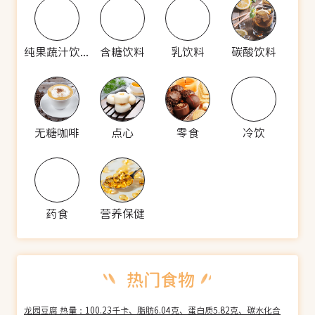
纯果蔬汁饮料
含糖饮料
乳饮料
碳酸饮料
无糖咖啡
点心
零食
冷饮
药食
营养保健
龙园豆腐 热量：100.23千卡、脂肪6.04克、蛋白质5.82克、碳水化合