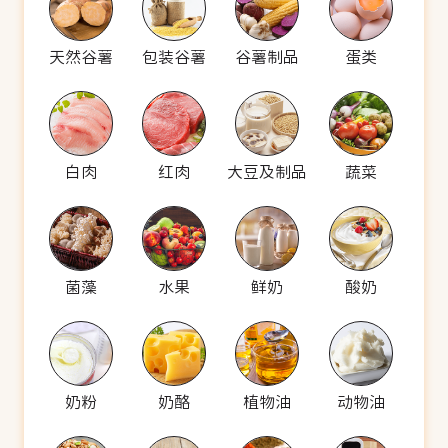
天然谷薯
包装谷薯
谷薯制品
蛋类
白肉
红肉
大豆及制品
蔬菜
菌藻
水果
鲜奶
酸奶
奶粉
奶酪
植物油
动物油