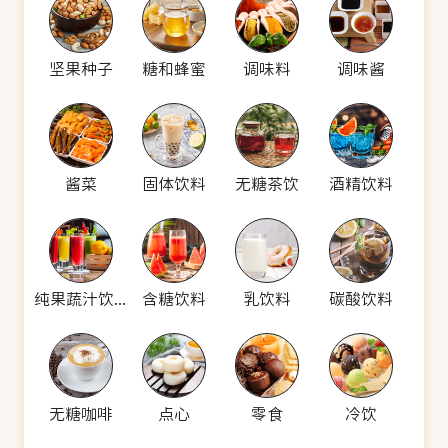
坚果种子
糖和蜂蜜
调味料
调味酱
酱菜
固体饮料
无糖茶饮
酒精饮料
纯果蔬汁饮料
含糖饮料
乳饮料
碳酸饮料
无糖咖啡
点心
零食
冷饮