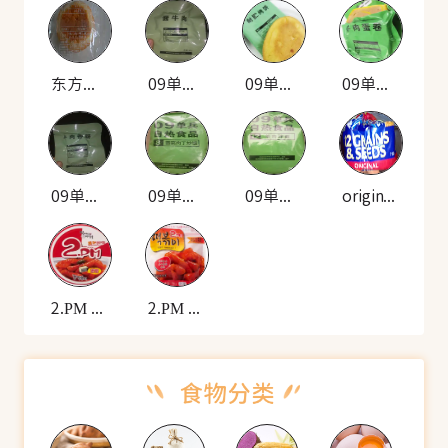
东方航空小圆面包
09单兵 自热米饭套餐(酱牛肉)
09单兵 自热米饭套餐(耐贮烤饼)
09单兵 自热米饭套餐(牛肉蛋卷)
09单兵 自热米饭套餐(牛肉香肠)
09单兵 自热食品(雪菜肉丁炒饭)
09单兵 自热食品(羊肉拌面)
original 12种谷物种子的面包
2.PM 韩式炒年糕(碗装)
2.PM 香辣年糕(袋装)