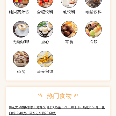
纯果蔬汁饮料
含糖饮料
乳饮料
碳酸饮料
无糖咖啡
点心
零食
冷饮
药食
营养保健
菊花女 海角6号手工海鲜饺(虾仁) 热量：213.38千卡、脂肪8.50克、蛋
白质10.40克、碳水化合物23.60克