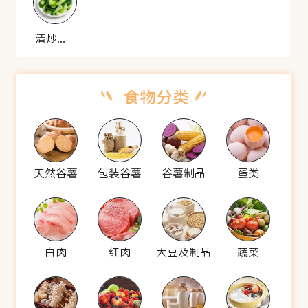
清炒上海青
天然谷薯
包装谷薯
谷薯制品
蛋类
白肉
红肉
大豆及制品
蔬菜