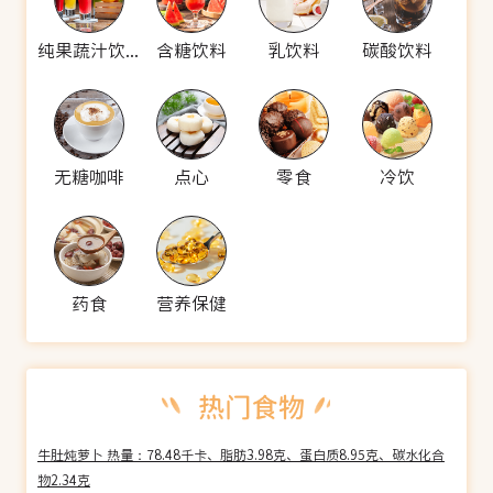
纯果蔬汁饮料
含糖饮料
乳饮料
碳酸饮料
无糖咖啡
点心
零食
冷饮
药食
营养保健
牛肚炖萝卜 热量：78.48千卡、脂肪3.98克、蛋白质8.95克、碳水化合
物2.34克