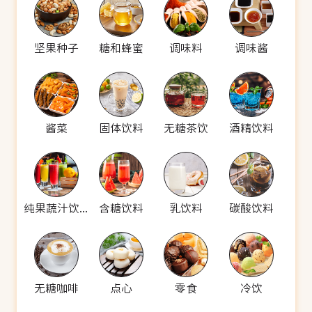
坚果种子
糖和蜂蜜
调味料
调味酱
酱菜
固体饮料
无糖茶饮
酒精饮料
纯果蔬汁饮料
含糖饮料
乳饮料
碳酸饮料
无糖咖啡
点心
零食
冷饮