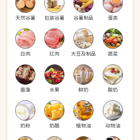
天然谷薯
包装谷薯
谷薯制品
蛋类
白肉
红肉
大豆及制品
蔬菜
菌藻
水果
鲜奶
酸奶
奶粉
奶酪
植物油
动物油