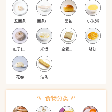
煮面条
面条(生)
面包
小米粥
包子(猪肉馅)
米饭
全麦面包
烙饼
花卷
油条