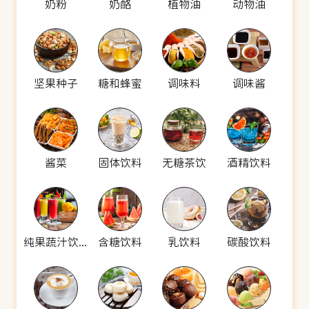
奶粉
奶酪
植物油
动物油
坚果种子
糖和蜂蜜
调味料
调味酱
酱菜
固体饮料
无糖茶饮
酒精饮料
纯果蔬汁饮料
含糖饮料
乳饮料
碳酸饮料