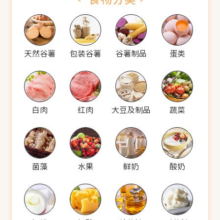
天然谷薯
包装谷薯
谷薯制品
蛋类
白肉
红肉
大豆及制品
蔬菜
菌藻
水果
鲜奶
酸奶