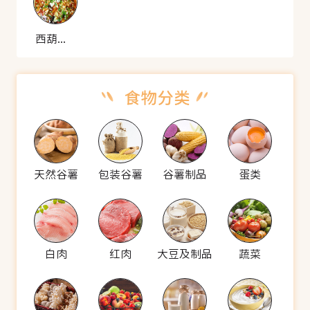
西葫芦臊子
天然谷薯
包装谷薯
谷薯制品
蛋类
白肉
红肉
大豆及制品
蔬菜