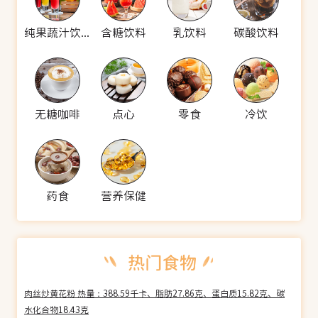
纯果蔬汁饮料
含糖饮料
乳饮料
碳酸饮料
无糖咖啡
点心
零食
冷饮
药食
营养保健
肉丝炒黄花粉 热量：388.59千卡、脂肪27.86克、蛋白质15.82克、碳
水化合物18.43克