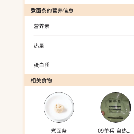
煮面条的营养信息
营养素
热量
蛋白质
相关食物
煮面条
09单兵 自热米饭套餐(酱牛肉)