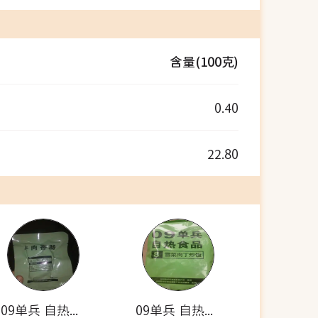
含量(100克)
0.40
22.80
09单兵 自热米饭套餐(牛肉香肠)
09单兵 自热食品(雪菜肉丁炒饭)