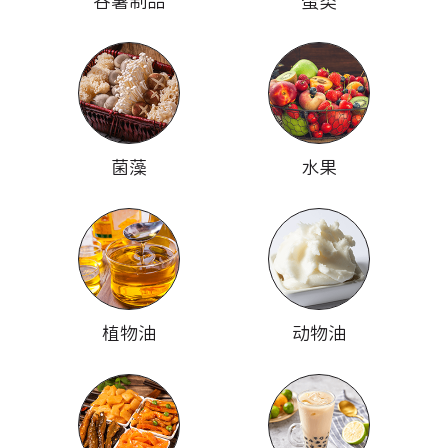
谷薯制品
蛋类
菌藻
水果
植物油
动物油