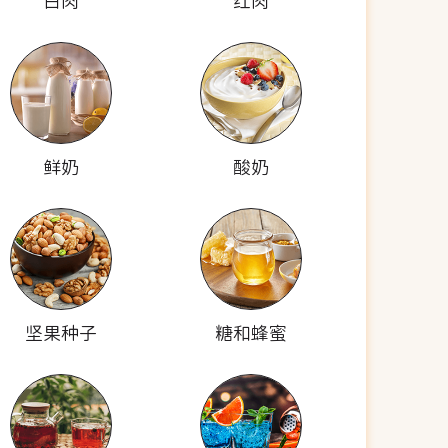
白肉
红肉
鲜奶
酸奶
坚果种子
糖和蜂蜜