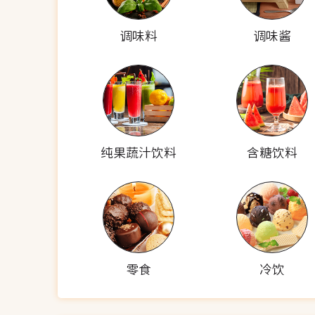
调味料
调味酱
纯果蔬汁饮料
含糖饮料
零食
冷饮