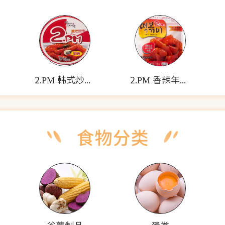
2.PM 韩式炒年糕(碗装)
2.PM 香辣年糕(袋装)