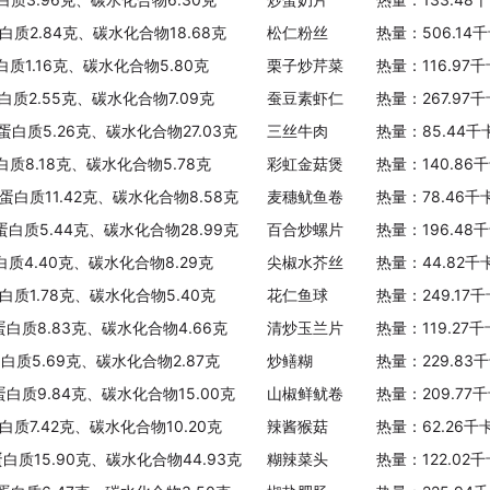
蛋白质2.84克、碳水化合物18.68克
松仁粉丝
热量：506.14
白质1.16克、碳水化合物5.80克
栗子炒芹菜
热量：116.97
白质2.55克、碳水化合物7.09克
蚕豆素虾仁
热量：267.97
、蛋白质5.26克、碳水化合物27.03克
三丝牛肉
热量：85.44千
白质8.18克、碳水化合物5.78克
彩虹金菇煲
热量：140.86
、蛋白质11.42克、碳水化合物8.58克
麦穗鱿鱼卷
热量：78.46千
、蛋白质5.44克、碳水化合物28.99克
百合炒螺片
热量：196.48
白质4.40克、碳水化合物8.29克
尖椒水芥丝
热量：44.82千
白质1.78克、碳水化合物5.40克
花仁鱼球
热量：249.17
蛋白质8.83克、碳水化合物4.66克
清炒玉兰片
热量：119.27
蛋白质5.69克、碳水化合物2.87克
炒鳝糊
热量：229.83
蛋白质9.84克、碳水化合物15.00克
山椒鲜鱿卷
热量：209.77
白质7.42克、碳水化合物10.20克
辣酱猴菇
热量：62.26千
蛋白质15.90克、碳水化合物44.93克
糊辣菜头
热量：122.02