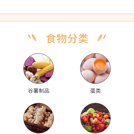
谷薯制品
蛋类