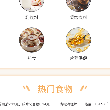
乳饮料
碳酸饮料
药食
营养保健
蛋白质2.13克、碳水化合物6.14克
青椒海螺片
热量：151.97