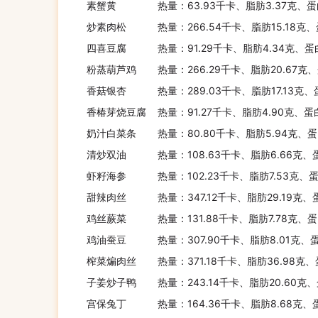
素蟹黄
热量：63.93千卡、脂肪3.37克、蛋
炒素肉松
热量：266.54千卡、脂肪15.18克
四喜豆腐
热量：91.29千卡、脂肪4.34克、蛋
粉蒸葫芦鸡
热量：266.29千卡、脂肪20.67克
香菇银杏
热量：289.03千卡、脂肪17.13克
香椿芽烧豆腐
热量：91.27千卡、脂肪4.90克、蛋
奶汁白菜条
热量：80.80千卡、脂肪5.94克、蛋
清炒双油
热量：108.63千卡、脂肪6.66克、
虾籽海参
热量：102.23千卡、脂肪7.53克、
甜辣肉丝
热量：347.12千卡、脂肪29.19克、
鸡丝蕨菜
热量：131.88千卡、脂肪7.78克、蛋
鸡油蚕豆
热量：307.90千卡、脂肪8.01克、
榨菜煸肉丝
热量：371.18千卡、脂肪36.98克
子姜炒子鸭
热量：243.14千卡、脂肪20.60克
宫保兔丁
热量：164.36千卡、脂肪8.68克、