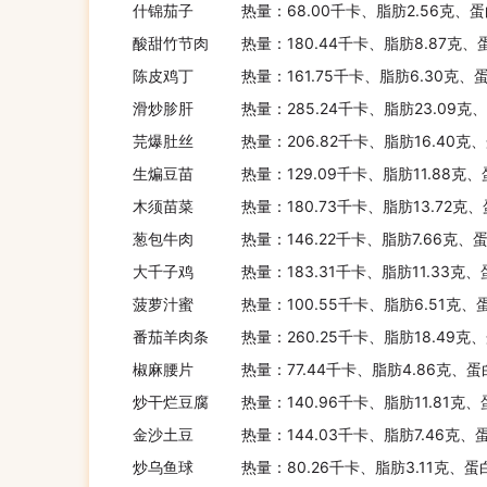
什锦茄子
热量：68.00千卡、脂肪2.56克、蛋
酸甜竹节肉
热量：180.44千卡、脂肪8.87克、
陈皮鸡丁
热量：161.75千卡、脂肪6.30克、
滑炒胗肝
热量：285.24千卡、脂肪23.09克
芫爆肚丝
热量：206.82千卡、脂肪16.40克
生煸豆苗
热量：129.09千卡、脂肪11.88克
木须苗菜
热量：180.73千卡、脂肪13.72克
葱包牛肉
热量：146.22千卡、脂肪7.66克、
大千子鸡
热量：183.31千卡、脂肪11.33克
菠萝汁蜜
热量：100.55千卡、脂肪6.51克、
番茄羊肉条
热量：260.25千卡、脂肪18.49克
椒麻腰片
热量：77.44千卡、脂肪4.86克、蛋
炒干烂豆腐
热量：140.96千卡、脂肪11.81克
金沙土豆
热量：144.03千卡、脂肪7.46克、
炒乌鱼球
热量：80.26千卡、脂肪3.11克、蛋