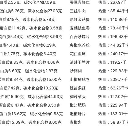
白质2.55克、碳水化合物7.09克
蚕豆素虾仁
热量：267.97
、蛋白质5.26克、碳水化合物27.03克
三丝牛肉
热量：85.44千
白质8.18克、碳水化合物5.78克
彩虹金菇煲
热量：140.86
、蛋白质11.42克、碳水化合物8.58克
麦穗鱿鱼卷
热量：78.46千
、蛋白质5.44克、碳水化合物28.99克
百合炒螺片
热量：196.48
白质4.40克、碳水化合物8.29克
尖椒水芥丝
热量：44.82千
白质1.78克、碳水化合物5.40克
花仁鱼球
热量：249.17
蛋白质8.83克、碳水化合物4.66克
清炒玉兰片
热量：119.27
蛋白质5.69克、碳水化合物2.87克
炒鳝糊
热量：229.83
蛋白质9.84克、碳水化合物15.00克
山椒鲜鱿卷
热量：209.77
白质7.42克、碳水化合物10.20克
辣酱猴菇
热量：62.26千
蛋白质15.90克、碳水化合物44.93克
糊辣菜头
热量：122.02
、蛋白质6.47克、碳水化合物3.50克
椒盐肥肠
热量：225.94
、蛋白质13.62克、碳水化合物0.88克
泡椒肝片
热量：133.01
蛋白质15.09克、碳水化合物8.00克
青椒盅
热量：58.87千