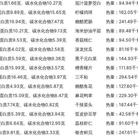
白质1.66克、碳水化合物10.27克
茄汁菠萝茭白
热量：94.94千
蛋白质9.89克、碳水化合物15.65克
柠檬鸡球
热量：162.05
蛋白质19.94克、碳水化合物7.47克
糖醋肥肠
热量：241.49
、蛋白质10.21克、碳水化合物9.13克
海米炒油平菇
热量：89.48千
、蛋白质9.53克、碳水化合物5.39克
香菇桃仁
热量：94.50千
、蛋白质4.02克、碳水化合物2.58克
滚龙丝瓜
热量：81.16千
、蛋白质5.59克、碳水化合物9.38克
熏干元白菜
热量：144.93
蛋白质15.99克、碳水化合物3.57克
糟香螺片
热量：111.85
、蛋白质16.46克、碳水化合物3.97克
三不粘
热量：294.54
蛋白质4.93克、碳水化合物5.87克
糖醋鱼花
热量：127.80
、蛋白质15.09克、碳水化合物8.47克
麻花鸭掌
热量：229.30
白质7.74克、碳水化合物0.82克
干辣菜头
热量：187.44
、蛋白质5.39克、碳水化合物3.94克
蜇皮炒豆芽
热量：42.58千
蛋白质6.64克、碳水化合物12.95克
荔枝虾仁
热量：91.60千
白质9.81克、碳水化合物3.33克
银杏鲜贝
热量：247.61