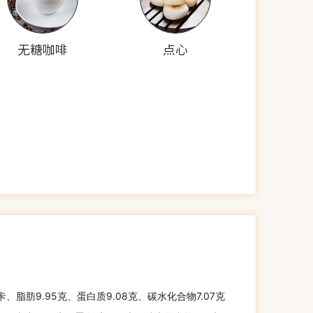
无糖咖啡
点心
千卡、脂肪9.95克、蛋白质9.08克、碳水化合物7.07克