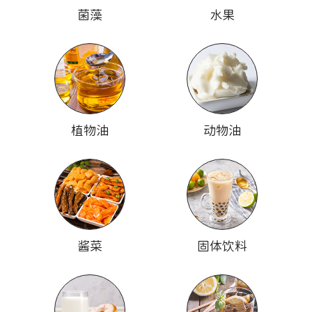
菌藻
水果
植物油
动物油
酱菜
固体饮料