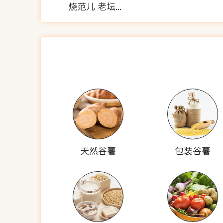
烧范儿 老坛酸菜鱼炒饭
天然谷薯
包装谷薯