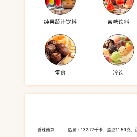
纯果蔬汁饮料
含糖饮料
零食
冷饮
香辣菇笋
热量：132.77千卡、脂肪11.59克、