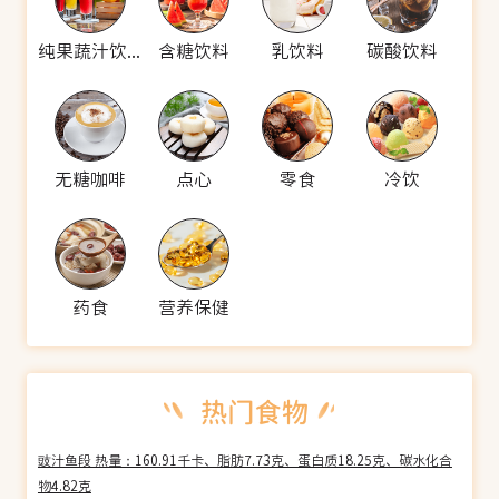
纯果蔬汁饮料
含糖饮料
乳饮料
碳酸饮料
无糖咖啡
点心
零食
冷饮
药食
营养保健
豉汁鱼段 热量：160.91千卡、脂肪7.73克、蛋白质18.25克、碳水化合
物4.82克