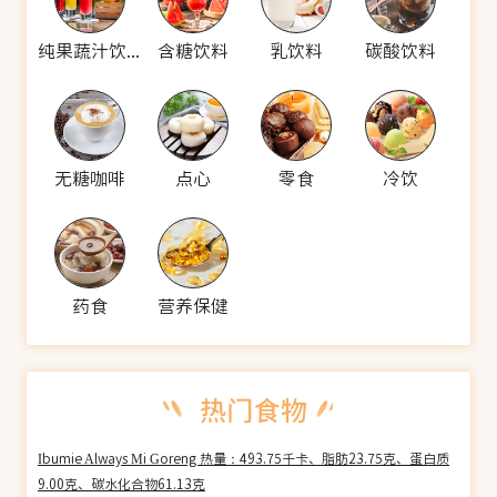
纯果蔬汁饮料
含糖饮料
乳饮料
碳酸饮料
无糖咖啡
点心
零食
冷饮
药食
营养保健
Ibumie Always Mi Goreng 热量：493.75千卡、脂肪23.75克、蛋白质
9.00克、碳水化合物61.13克