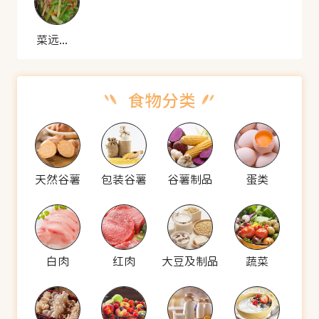
菜远炒土鱿
天然谷薯
包装谷薯
谷薯制品
蛋类
白肉
红肉
大豆及制品
蔬菜