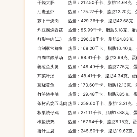
干烧大肠
热量：212.50千卡、脂肪14.64克
油走煮虾
热量：175.27千卡、脂肪12.20克、
萝卜干烧肉
热量：429.36千卡、脂肪42.68克
炸豆腐烧香菇
热量：85.99千卡、脂肪6.18克、蛋
灯影牛肉(二)
热量：296.38千卡、脂肪24.83克
自制家常鲫鱼
热量：168.20千卡、脂肪10.40克
白肉丝酸菜汤
热量：88.91千卡、脂肪3.99克、蛋
姜葱鱼头煲
热量：148.49千卡、脂肪7.75克、
芹菜叶汤
热量：48.41千卡、脂肪4.34克、蛋
葱烧黄鱼
热量：173.60千卡、脂肪12.13克、
竹笋烧牛腩
热量：129.48千卡、脂肪7.85克、
茶树菇烧五花肉
热量：259.60千卡、脂肪13.21克、
板栗烧仔鸡
热量：271.11千卡、脂肪17.88克、
椒盐烧鸡
热量：167.94千卡、脂肪8.15克、蛋
蜜汁豆腐
热量：245.50千卡、脂肪19.62克