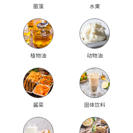
菌藻
水果
植物油
动物油
酱菜
固体饮料