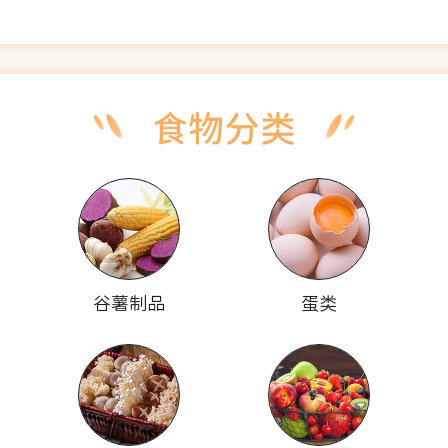
谷薯制品
蛋类