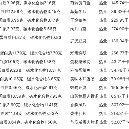
白质3.96克、碳水化合物2.16克
煎转偏口鱼
热量：145.74
蛋白质12.58克、碳水化合物3.45克
草菇冬瓜
热量：39.32千
、蛋白质6.95克、碳水化合物3.17克
干烧鲫鱼
热量：225.95
白质2.92克、碳水化合物5.56克
肉片白蘑
热量：274.90
蛋白质14.87克、碳水化合物10.83
罗汉豆腐
热量：136.04
蛋白质11.79克、碳水化合物7.70克
潮州烧鹅
热量：256.77
白质1.05克、碳水化合物1.58克
蛋花粟米羹
热量：43.21千
蛋白质9.26克、碳水化合物13.31克
麻辣蛋羹鱼
热量：54.76千
蛋白质10.05克、碳水化合物3.65克
美味木耳蛋汤
热量：79.98千
蛋白质3.56克、碳水化合物1.91克
蚌肉豆腐
热量：155.06
蛋白质13.59克、碳水化合物7.93克
山药黄豆肉骨汤
热量：85.17千
白质3.69克、碳水化合物11.41克
香酥凤爪
热量：307.92
白质11.19克、碳水化合物7.53克
烧牛肚片
热量：218.31
白质8.64克、碳水化合物1.50克
节瓜咸蛋肉片汤
热量：52.07千