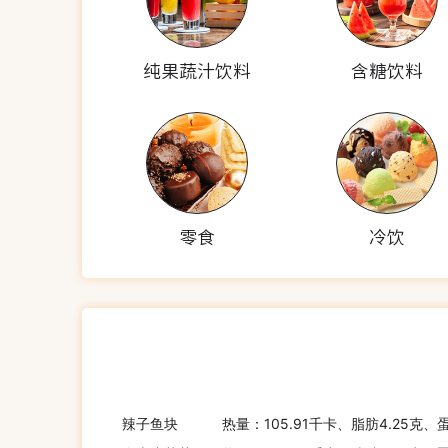
纯果蔬汁饮料
含糖饮料
零食
冷饮
辣子鱼块
热量：105.91千卡、脂肪4.25克、