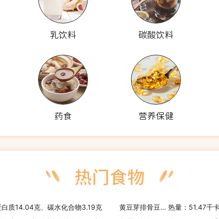
乳饮料
碳酸饮料
药食
营养保健
蛋白质14.04克、碳水化合物3.19克
黄豆芽排骨豆腐汤
热量：51.47千