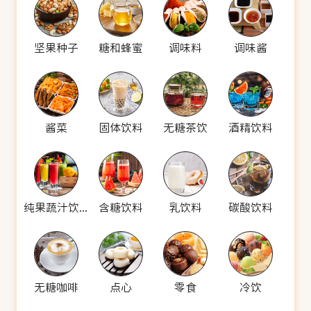
坚果种子
糖和蜂蜜
调味料
调味酱
酱菜
固体饮料
无糖茶饮
酒精饮料
纯果蔬汁饮料
含糖饮料
乳饮料
碳酸饮料
无糖咖啡
点心
零食
冷饮