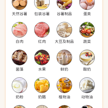
天然谷薯
包装谷薯
谷薯制品
蛋类
白肉
红肉
大豆及制品
蔬菜
菌藻
水果
鲜奶
酸奶
奶粉
奶酪
植物油
动物油