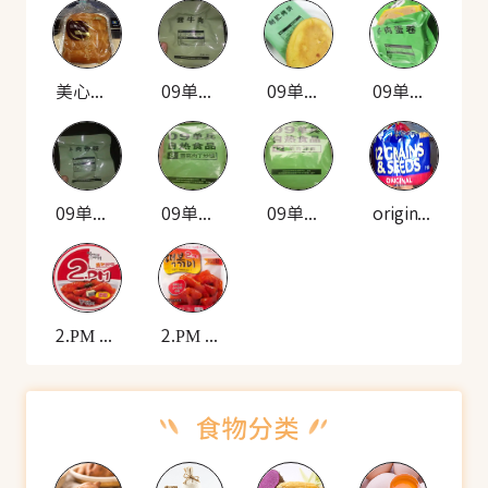
美心凤尾排包
09单兵 自热米饭套餐(酱牛肉)
09单兵 自热米饭套餐(耐贮烤饼)
09单兵 自热米饭套餐(牛肉蛋卷)
09单兵 自热米饭套餐(牛肉香肠)
09单兵 自热食品(雪菜肉丁炒饭)
09单兵 自热食品(羊肉拌面)
original 12种谷物种子的面包
2.PM 韩式炒年糕(碗装)
2.PM 香辣年糕(袋装)