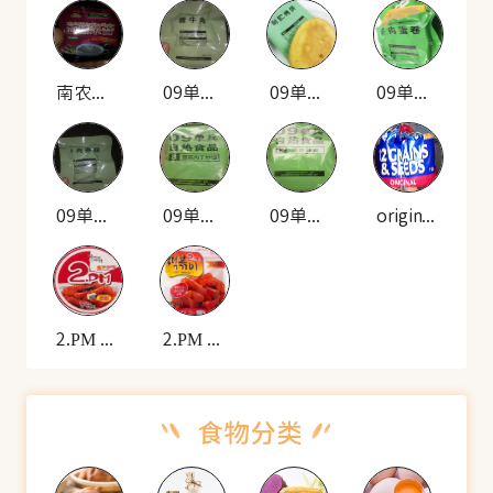
南农食品 南农 血糯米昔
09单兵 自热米饭套餐(酱牛肉)
09单兵 自热米饭套餐(耐贮烤饼)
09单兵 自热米饭套餐(牛肉蛋卷)
09单兵 自热米饭套餐(牛肉香肠)
09单兵 自热食品(雪菜肉丁炒饭)
09单兵 自热食品(羊肉拌面)
original 12种谷物种子的面包
2.PM 韩式炒年糕(碗装)
2.PM 香辣年糕(袋装)