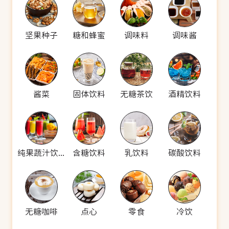
坚果种子
糖和蜂蜜
调味料
调味酱
酱菜
固体饮料
无糖茶饮
酒精饮料
纯果蔬汁饮料
含糖饮料
乳饮料
碳酸饮料
无糖咖啡
点心
零食
冷饮