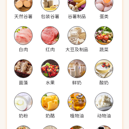
天然谷薯
包装谷薯
谷薯制品
蛋类
白肉
红肉
大豆及制品
蔬菜
菌藻
水果
鲜奶
酸奶
奶粉
奶酪
植物油
动物油