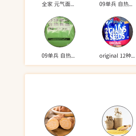
全家 元气面包巧克力MUCH棒面包
09单兵 自热米饭套餐(酱牛肉)
09单兵 自热食品(羊肉拌面)
original 12种谷物种子的面包