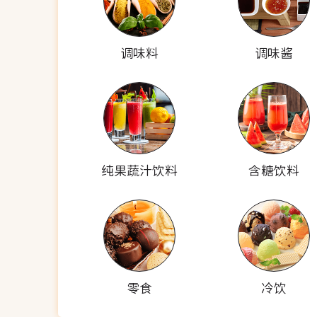
调味料
调味酱
纯果蔬汁饮料
含糖饮料
零食
冷饮