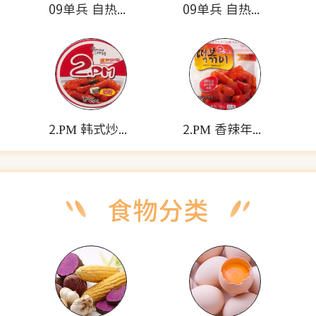
09单兵 自热米饭套餐(耐贮烤饼)
09单兵 自热米饭套餐(牛肉蛋卷)
2.PM 韩式炒年糕(碗装)
2.PM 香辣年糕(袋装)