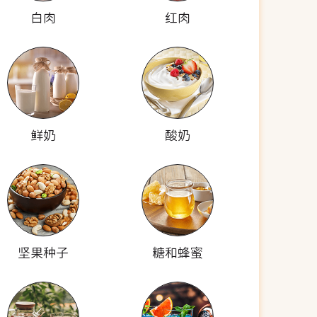
白肉
红肉
鲜奶
酸奶
坚果种子
糖和蜂蜜