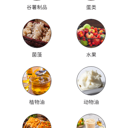
谷薯制品
蛋类
菌藻
水果
植物油
动物油