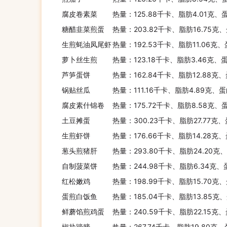
腐皮卷素菜
热量：125.88千卡、脂肪4.01克、
糖醋韭菜煎蛋
热量：203.82千卡、脂肪16.75克
生煎蚝油凤尾虾
热量：192.53千卡、脂肪11.06克
萝卜丝生煎
热量：123.18千卡、脂肪3.46克、
芦笋蛋饼
热量：162.84千卡、脂肪12.88克
锅贴丝瓜
热量：111.16千卡、脂肪4.89克、蛋
腐皮素什锦卷
热量：175.72千卡、脂肪8.58克、
土豆摊蛋
热量：300.23千卡、脂肪27.77克、
生煎虾饼
热量：176.66千卡、脂肪14.28克
葱头煎猪肝
热量：293.80千卡、脂肪24.20克
自制菠菜饼
热量：244.98千卡、脂肪6.34克、
红松嫩鸡
热量：198.99千卡、脂肪15.70克
蛋煎白饭鱼
热量：185.04千卡、脂肪13.85克
鲜蘑馅煎鸡蛋
热量：240.59千卡、脂肪22.15克
椒盐蹄膀
热量：267.74千卡、脂肪19.80克、