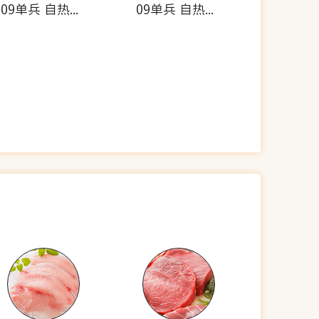
09单兵 自热米饭套餐(牛肉香肠)
09单兵 自热食品(雪菜肉丁炒饭)