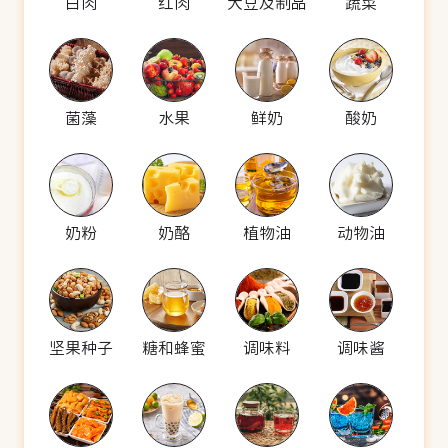
白肉
红肉
大豆及制品
蔬菜
菌藻
水果
鲜奶
酸奶
奶粉
奶酪
植物油
动物油
坚果种子
糖和蜂蜜
调味料
调味酱