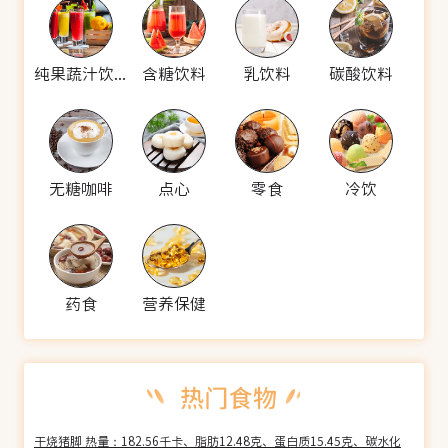
纯果蔬汁饮料
含糖饮料
乳饮料
碳酸饮料
无糖咖啡
点心
零食
冷饮
药食
营养保健
干烧猪脚 热量：182.56千卡、脂肪12.48克、蛋白质15.45克、碳水化