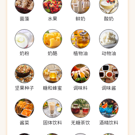
菌藻
水果
鲜奶
酸奶
奶粉
奶酪
植物油
动物油
坚果种子
糖和蜂蜜
调味料
调味酱
酱菜
固体饮料
无糖茶饮
酒精饮料