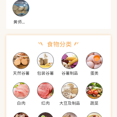
黄师傅 雪菜包
天然谷薯
包装谷薯
谷薯制品
蛋类
白肉
红肉
大豆及制品
蔬菜